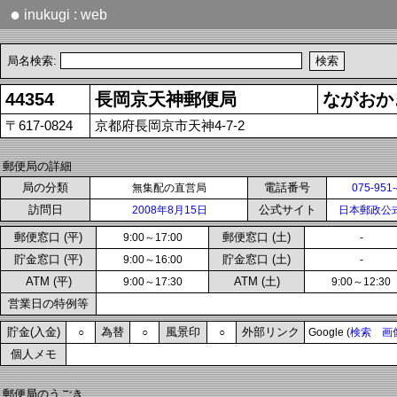
●
inukugi : web
局名検索:
44354
長岡京天神郵便局
ながおか
〒617-0824
京都府長岡京市天神4-7-2
郵便局の詳細
局の分類
電話番号
無集配の直営局
075-951
訪問日
公式サイト
2008年8月15日
日本郵政公
郵便窓口 (平)
郵便窓口 (土)
9:00～17:00
-
貯金窓口 (平)
貯金窓口 (土)
9:00～16:00
-
ATM (平)
ATM (土)
9:00～17:30
9:00～12:30
営業日の特例等
貯金(入金)
為替
風景印
外部リンク
○
○
○
Google (
検索
画
個人メモ
郵便局のうごき