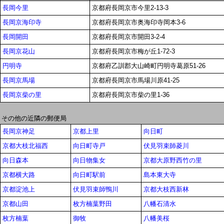
長岡今里
京都府長岡京市今里2-13-3
長岡京海印寺
京都府長岡京市奥海印寺岡本3-6
長岡開田
京都府長岡京市開田3-2-4
長岡京花山
京都府長岡京市梅が丘1-72-3
円明寺
京都府乙訓郡大山崎町円明寺葛原51-26
長岡京馬場
京都府長岡京市馬場川原41-25
長岡京柴の里
京都府長岡京市柴の里1-36
その他の近隣の郵便局
長岡京神足
京都上里
向日町
京都大枝北福西
向日町寺戸
伏見羽束師菱川
向日森本
向日物集女
京都大原野西竹の里
京都横大路
向日町駅前
島本東大寺
京都淀池上
伏見羽束師鴨川
京都大枝西新林
京都山田
枚方楠葉野田
八幡石清水
枚方楠葉
御牧
八幡美桜