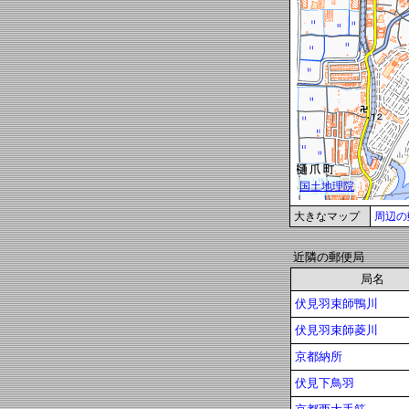
大きなマップ
周辺の
近隣の郵便局
局名
伏見羽束師鴨川
伏見羽束師菱川
京都納所
伏見下鳥羽