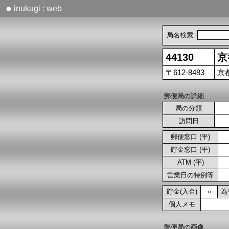
●
inukugi : web
局名検索:
44130
京
〒612-8483
京
郵便局の詳細
局の分類
訪問日
郵便窓口 (平)
貯金窓口 (平)
ATM (平)
営業日の特例等
貯金(入金)
為
○
個人メモ
郵便局の画像