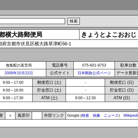
都横大路郵便局
きょうとよこおおじ
都府京都市伏見区横大路草津町66-1
電話番号
駐車台数
無集配の直営局
075-601-9753
公式サイト
データ更新
2008年10月22日
日本郵政公式ページ
郵便窓口 (土)
郵便窓口 (日)
9:00～17:00
-
貯金窓口 (土)
貯金窓口 (日)
9:00～16:00
-
ATM (土)
ATM (日)
9:00～17:30
9:00～12:30
替
風景印
外部リンク
○
Google (
検索
画像
ニュース
)
Wikiped