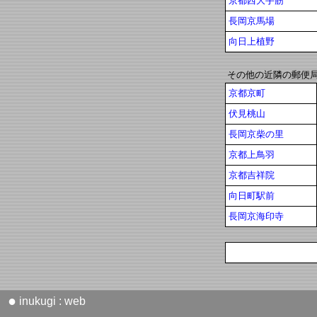
京都西大手筋
長岡京馬場
向日上植野
その他の近隣の郵便
京都京町
伏見桃山
長岡京柴の里
京都上鳥羽
京都吉祥院
向日町駅前
長岡京海印寺
●
inukugi : web