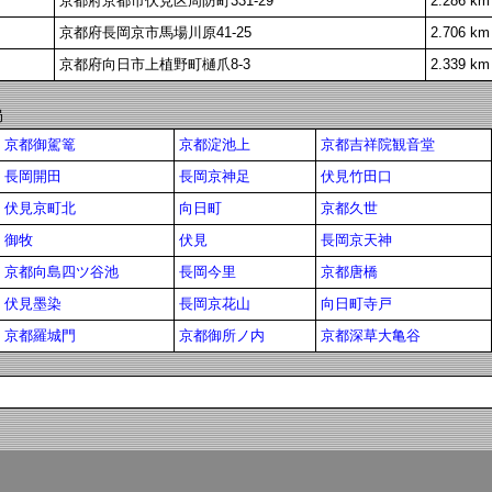
京都府京都市伏見区周防町331-29
2.286 km
京都府長岡京市馬場川原41-25
2.706 km
京都府向日市上植野町樋爪8-3
2.339 km
局
京都御駕篭
京都淀池上
京都吉祥院観音堂
長岡開田
長岡京神足
伏見竹田口
伏見京町北
向日町
京都久世
御牧
伏見
長岡京天神
京都向島四ツ谷池
長岡今里
京都唐橋
伏見墨染
長岡京花山
向日町寺戸
京都羅城門
京都御所ノ内
京都深草大亀谷