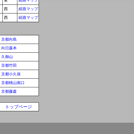
東
経路マップ
西
経路マップ
西
経路マップ
京都向島
向日森本
久御山
京都竹田
京都小久保
京都桃山南口
京都藤森
トップページ