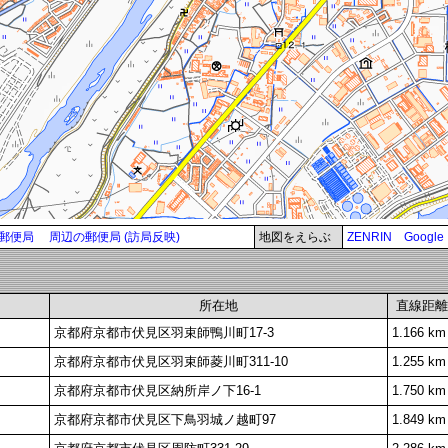
郵便局
周辺の郵便局 (訪局反映)
地図をえらぶ
ZENRIN
Google
所在地
直線距離
京都府京都市伏見区羽束師鴨川町17-3
1.166 km
京都府京都市伏見区羽束師菱川町311-10
1.255 km
京都府京都市伏見区納所岸ノ下16-1
1.750 km
京都府京都市伏見区下鳥羽城ノ越町97
1.849 km