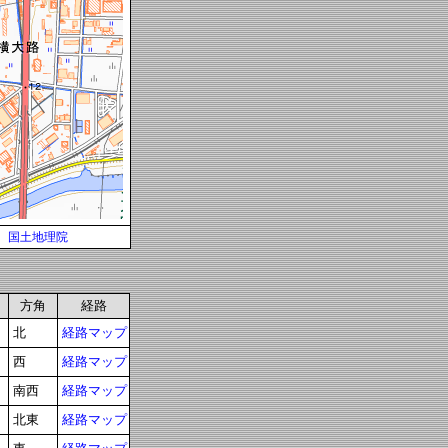
国土地理院
方角
経路
北
経路マップ
西
経路マップ
南西
経路マップ
北東
経路マップ