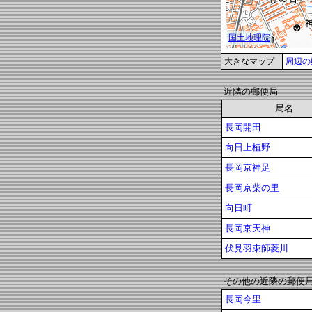
大きなマップ
周辺の
近隣の郵便局
局名
長岡開田
向日上植野
長岡京神足
長岡京柴の里
向日町
長岡京天神
伏見羽束師菱川
その他の近隣の郵便
長岡今里