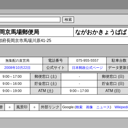
岡京馬場郵便局
ながおかきょうばば
都府長岡京市馬場川原41-25
電話番号
駐車台数
無集配の直営局
075-955-5557
公式サイト
データ更新
2008年10月22日
日本郵政公式ページ
郵便窓口 (土)
郵便窓口 (日)
9:00～17:00
-
貯金窓口 (土)
貯金窓口 (日)
9:00～16:00
-
ATM (土)
ATM (日)
9:00～19:00
9:00～17:00
替
風景印
外部リンク
○
○
Google (
検索
画像
ニュース
)
Wikiped