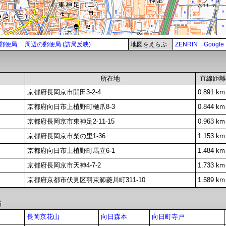
郵便局
周辺の郵便局 (訪局反映)
地図をえらぶ
ZENRIN
Google
所在地
直線距離
京都府長岡京市開田3-2-4
0.891 km
京都府向日市上植野町樋爪8-3
0.844 km
京都府長岡京市東神足2-11-15
0.963 km
京都府長岡京市柴の里1-36
1.153 km
京都府向日市上植野町馬立6-1
1.484 km
京都府長岡京市天神4-7-2
1.733 km
京都府京都市伏見区羽束師菱川町311-10
1.589 km
局
長岡京花山
向日森本
向日町寺戸