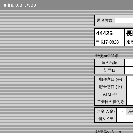
●
inukugi : web
局名検索:
44425
長
〒617-0828
京
郵便局の詳細
局の分類
訪問日
郵便窓口 (平)
貯金窓口 (平)
ATM (平)
営業日の特例等
貯金(入金)
為
○
個人メモ
郵便局のうごき