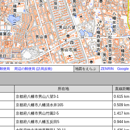
郵便局
周辺の郵便局 (訪局反映)
地図をえらぶ
ZENRIN
Google
所在地
直線距離
京都府八幡市男山八望3-1
0.615 km
京都府八幡市八幡清水井165
0.509 km
京都府八幡市男山竹園2-5
1.417 km
京都府八幡市八幡五反田5
0.944 km