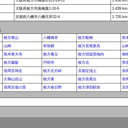
大阪府枚方市楠葉野田1-29-11
1.436 km
大阪府枚方市南楠葉1-10-5
1.439 km
京都府八幡市八幡旦所32-4
1.726 km
局
枚方東山
八幡橋本
枚方船橋
島
山崎
有智郷
枚方長尾家具
山
島本東大寺
枚方養父
枚方招提団地内
御
枚方藤阪
円明寺
枚方北
菅
長岡京神足
枚方北片鉾
京都淀池上
長
久御山佐山
枚方東
枚方長尾台
長
長岡京柴の里
枚方春日野
枚方津田駅前
京