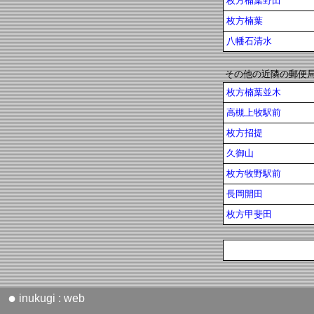
枚方楠葉野田
枚方楠葉
八幡石清水
その他の近隣の郵便
枚方楠葉並木
高槻上牧駅前
枚方招提
久御山
枚方牧野駅前
長岡開田
枚方甲斐田
●
inukugi : web