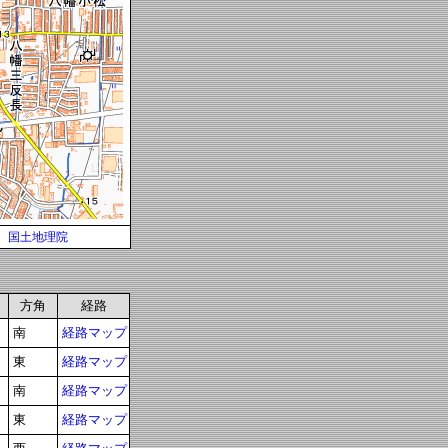
国土地理院
方角
経路
南
経路マップ
東
経路マップ
南
経路マップ
東
経路マップ