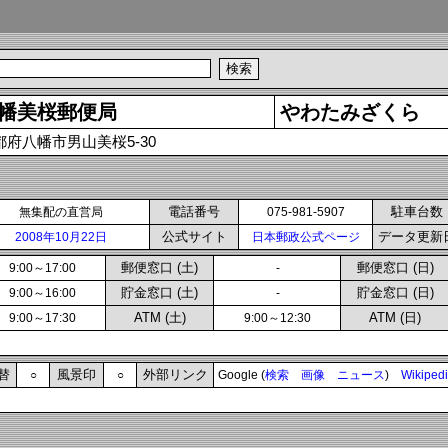
幡美桜郵便局
やわたみざくら
都府八幡市男山美桜5-30
電話番号
駐車台数
無集配の直営局
075-981-5907
公式サイト
データ更新
2008年10月22日
日本郵政公式ページ
郵便窓口 (土)
郵便窓口 (日)
9:00～17:00
-
貯金窓口 (土)
貯金窓口 (日)
9:00～16:00
-
ATM (土)
ATM (日)
9:00～17:30
9:00～12:30
替
風景印
外部リンク
○
○
Google (
検索
画像
ニュース
)
Wikiped