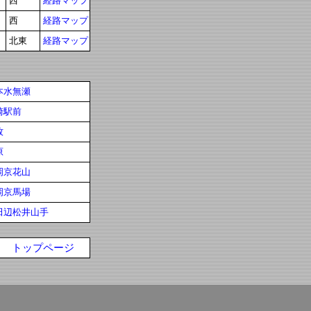
西
経路マップ
西
経路マップ
北東
経路マップ
本水無瀬
崎駅前
牧
原
岡京花山
岡京馬場
田辺松井山手
トップページ