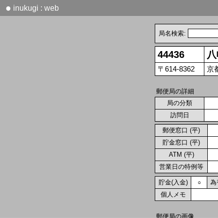
●
inukugi : web
局名検索:
44436
八
〒614-8362
京
郵便局の詳細
局の分類
訪問日
郵便窓口 (平)
貯金窓口 (平)
ATM (平)
営業日の特例等
貯金(入金)
為
○
個人メモ
郵便局の画像