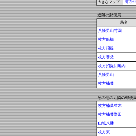
大きなマップ
周辺の
近隣の郵便局
局名
八幡男山竹園
枚方船橋
枚方招提
枚方養父
枚方招提団地内
八幡男山
枚方楠葉
その他の近隣の郵便
枚方楠葉並木
枚方楠葉野田
山城八幡
枚方東