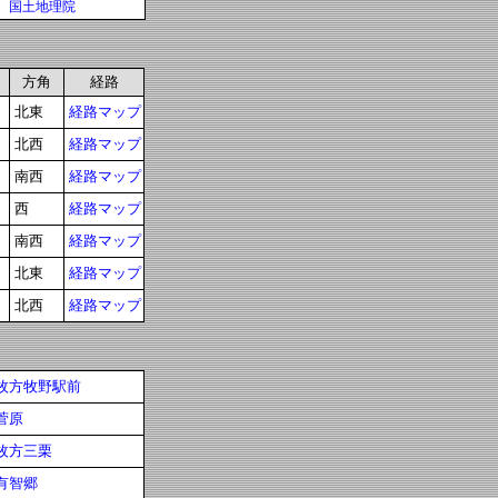
国土地理院
方角
経路
北東
経路マップ
北西
経路マップ
南西
経路マップ
西
経路マップ
南西
経路マップ
北東
経路マップ
北西
経路マップ
枚方牧野駅前
菅原
枚方三栗
有智郷