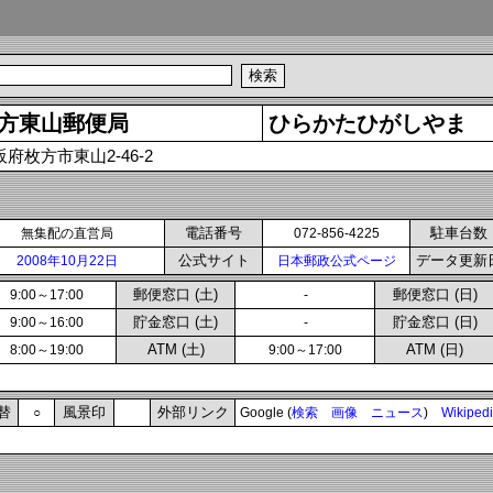
方東山郵便局
ひらかたひがしやま
阪府枚方市東山2-46-2
電話番号
駐車台数
無集配の直営局
072-856-4225
公式サイト
データ更新
2008年10月22日
日本郵政公式ページ
郵便窓口 (土)
郵便窓口 (日)
9:00～17:00
-
貯金窓口 (土)
貯金窓口 (日)
9:00～16:00
-
ATM (土)
ATM (日)
8:00～19:00
9:00～17:00
替
風景印
外部リンク
○
Google (
検索
画像
ニュース
)
Wikiped