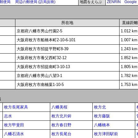
郵便局
周辺の郵便局 (訪局反映)
地図をえらぶ
ZENRIN
Google
所在地
直線距離
京都府八幡市男山竹園2-5
1.012 km
大阪府枚方市船橋本町2-10-6-101
1.007 km
大阪府枚方市招提平野町8-39
1.243 km
大阪府枚方市養父西町32-12
1.852 km
大阪府枚方市招提南町3-10-13
1.805 km
京都府八幡市男山八望3-1
1.782 km
大阪府枚方市南楠葉1-10-5
1.753 km
局
枚方長尾家具
八幡美桜
枚方北
志水
枚方北片鉾
枚方藤阪
枚方甲斐田
枚方春日野
八幡橋本
八幡石清水
枚方長尾台
枚方津田駅前