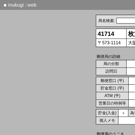
●
inukugi : web
局名検索:
41714
枚
〒573-1114
大
郵便局の詳細
局の分類
訪問日
郵便窓口 (平)
貯金窓口 (平)
ATM (平)
営業日の特例等
貯金(入金)
為
○
個人メモ
郵便局のうごき