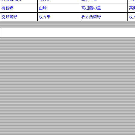
有智郷
山崎
高槻藤の里
高
交野幾野
枚方東
枚方西禁野
枚