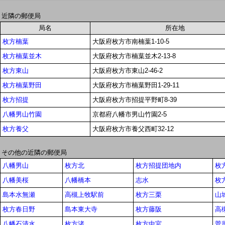
近隣の郵便局
局名
所在地
枚方楠葉
大阪府枚方市南楠葉1-10-5
枚方楠葉並木
大阪府枚方市楠葉並木2-13-8
枚方東山
大阪府枚方市東山2-46-2
枚方楠葉野田
大阪府枚方市楠葉野田1-29-11
枚方招提
大阪府枚方市招提平野町8-39
八幡男山竹園
京都府八幡市男山竹園2-5
枚方養父
大阪府枚方市養父西町32-12
その他の近隣の郵便局
八幡男山
枚方北
枚方招提団地内
枚
八幡美桜
八幡橋本
志水
枚
島本水無瀬
高槻上牧駅前
枚方三栗
山
枚方春日野
島本東大寺
枚方藤阪
高
八幡石清水
枚方渚
枚方中宮
菅