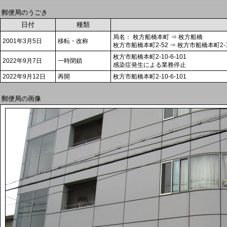
郵便局のうごき
日付
種類
局名： 枚方船橋本町 ⇒ 枚方船橋
2001年3月5日
移転・改称
枚方市船橋本町2-52 ⇒ 枚方市船橋本町2-10
枚方市船橋本町2-10-6-101
2022年9月7日
一時閉鎖
感染症発生による業務停止
2022年9月12日
再開
枚方市船橋本町2-10-6-101
郵便局の画像