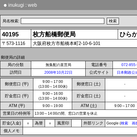
●
inukugi : web
局名検索:
40195
枚方船橋郵便局
ひら
〒573-1116
大阪府枚方市船橋本町2-10-6-101
郵便局の詳細
局の分類
電話番号
無集配の直営局
072-855
訪問日
公式サイト
2008年10月22日
日本郵政公
9:00～17:00
郵便窓口 (平)
郵便窓口 (土)
-
(13:00～14:00休)
9:00～16:00
貯金窓口 (平)
貯金窓口 (土)
-
(13:00～14:00休)
ATM (平)
ATM (土)
9:00～19:00
9:00～17:00
営業日の特例等
13:00～14:00の間、窓口の営業を休止
貯金(入金)
為替
風景印
外部リンク
○
○
Google (
検索
画
個人メモ