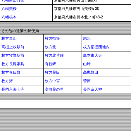
八幡男山竹園
京都府八幡市男山竹園2-5
八幡美桜
京都府八幡市男山美桜5-30
八幡橋本
京都府八幡市橋本北ノ町48-2
その他の近隣の郵便局
枚方東山
枚方招提
志水
高槻上牧駅前
枚方北
枚方招提団地内
枚方牧野駅前
枚方北片鉾
島本東大寺
枚方長尾家具
有智郷
山崎
枚方春日野
枚方藤阪
高槻野田
枚方渚
枚方中宮
菅原
長岡京海印寺
高槻藤の里
長岡京天神