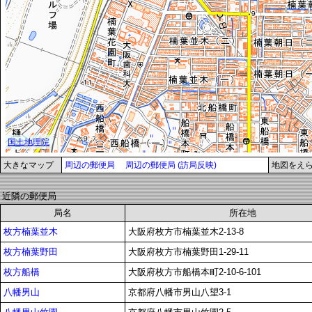
大きなマップ
周辺の郵便局
周辺の郵便局 (訪局反映)
地図をえ
近隣の郵便局
局名
所在地
枚方楠葉並木
大阪府枚方市楠葉並木2-13-8
枚方楠葉野田
大阪府枚方市楠葉野田1-29-11
枚方船橋
大阪府枚方市船橋本町2-10-6-101
八幡男山
京都府八幡市男山八望3-1