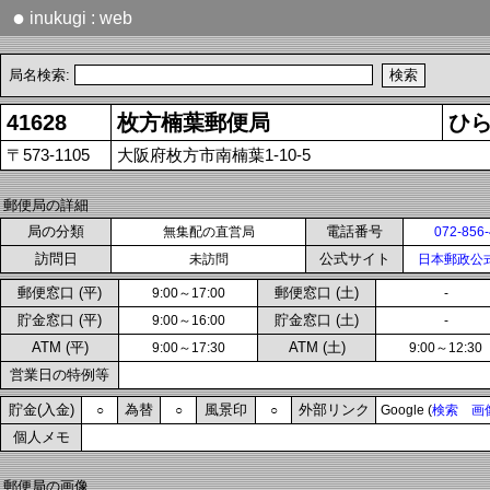
●
inukugi : web
局名検索:
41628
枚方楠葉郵便局
ひ
〒573-1105
大阪府枚方市南楠葉1-10-5
郵便局の詳細
局の分類
電話番号
無集配の直営局
072-856
訪問日
公式サイト
未訪問
日本郵政公
郵便窓口 (平)
郵便窓口 (土)
9:00～17:00
-
貯金窓口 (平)
貯金窓口 (土)
9:00～16:00
-
ATM (平)
ATM (土)
9:00～17:30
9:00～12:30
営業日の特例等
貯金(入金)
為替
風景印
外部リンク
○
○
○
Google (
検索
画
個人メモ
郵便局の画像