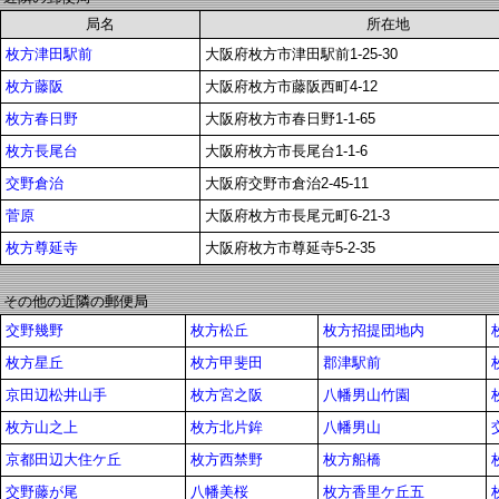
局名
所在地
枚方津田駅前
大阪府枚方市津田駅前1-25-30
枚方藤阪
大阪府枚方市藤阪西町4-12
枚方春日野
大阪府枚方市春日野1-1-65
枚方長尾台
大阪府枚方市長尾台1-1-6
交野倉治
大阪府交野市倉治2-45-11
菅原
大阪府枚方市長尾元町6-21-3
枚方尊延寺
大阪府枚方市尊延寺5-2-35
その他の近隣の郵便局
交野幾野
枚方松丘
枚方招提団地内
枚方星丘
枚方甲斐田
郡津駅前
京田辺松井山手
枚方宮之阪
八幡男山竹園
枚方山之上
枚方北片鉾
八幡男山
京都田辺大住ケ丘
枚方西禁野
枚方船橋
交野藤が尾
八幡美桜
枚方香里ケ丘五