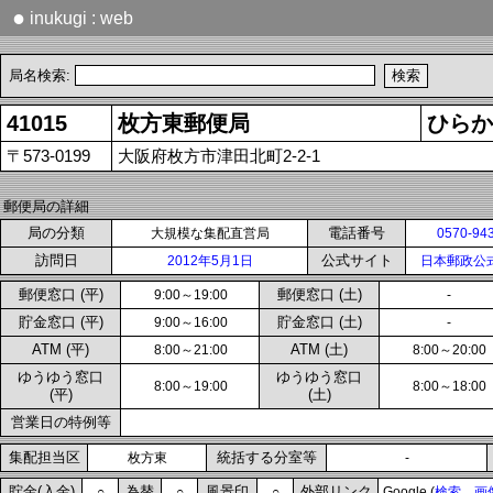
●
inukugi : web
局名検索:
41015
枚方東郵便局
ひらか
〒573-0199
大阪府枚方市津田北町2-2-1
郵便局の詳細
局の分類
電話番号
大規模な集配直営局
0570-94
訪問日
公式サイト
2012年5月1日
日本郵政公
郵便窓口 (平)
郵便窓口 (土)
9:00～19:00
-
貯金窓口 (平)
貯金窓口 (土)
9:00～16:00
-
ATM (平)
ATM (土)
8:00～21:00
8:00～20:00
ゆうゆう窓口
ゆうゆう窓口
8:00～19:00
8:00～18:00
(平)
(土)
営業日の特例等
集配担当区
統括する分室等
枚方東
-
貯金(入金)
為替
風景印
外部リンク
○
○
○
Google (
検索
画