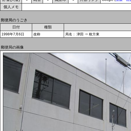
個人メモ
郵便局のうごき
日付
種類
1998年7月6日
改称
局名： 津田 ⇒ 枚方東
郵便局の画像