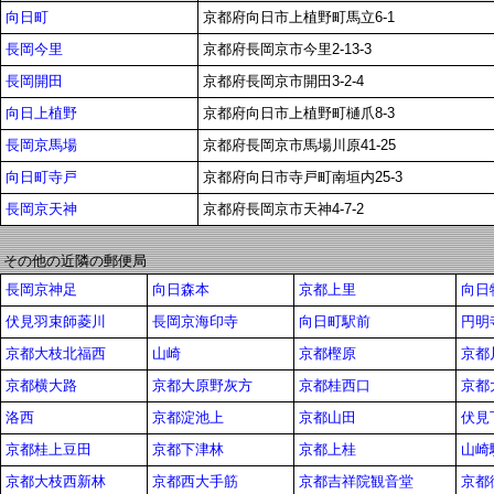
向日町
京都府向日市上植野町馬立6-1
長岡今里
京都府長岡京市今里2-13-3
長岡開田
京都府長岡京市開田3-2-4
向日上植野
京都府向日市上植野町樋爪8-3
長岡京馬場
京都府長岡京市馬場川原41-25
向日町寺戸
京都府向日市寺戸町南垣内25-3
長岡京天神
京都府長岡京市天神4-7-2
その他の近隣の郵便局
長岡京神足
向日森本
京都上里
向日
伏見羽束師菱川
長岡京海印寺
向日町駅前
円明
京都大枝北福西
山崎
京都樫原
京都
京都横大路
京都大原野灰方
京都桂西口
京都
洛西
京都淀池上
京都山田
伏見
京都桂上豆田
京都下津林
京都上桂
山崎
京都大枝西新林
京都西大手筋
京都吉祥院観音堂
京都