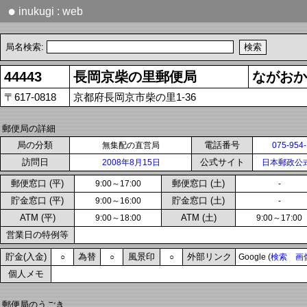
●
inukugi : web
局名検索:
44443
長岡京柴の里郵便局
ながおか
〒617-0818
京都府長岡京市柴の里1-36
郵便局の詳細
局の分類
電話番号
無集配の直営局
075-954
訪問日
公式サイト
2008年8月15日
日本郵政公
郵便窓口 (平)
郵便窓口 (土)
9:00～17:00
-
貯金窓口 (平)
貯金窓口 (土)
9:00～16:00
-
ATM (平)
ATM (土)
9:00～18:00
9:00～17:00
営業日の特例等
貯金(入金)
為替
風景印
外部リンク
○
○
○
Google (
検索
画
個人メモ
郵便局のうごき