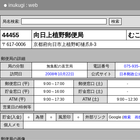
●
inukugi : web
局名検索:
44455
向日上植野郵便局
む
〒617-0006
京都府向日市上植野町樋爪8-3
郵便局の詳細
局の分類
電話番号
無集配の直営局
075-935
訪問日
公式サイト
2008年10月22日
日本郵政公
郵便窓口 (平)
郵便窓口 (土)
9:00～17:00
-
貯金窓口 (平)
貯金窓口 (土)
9:00～16:00
-
ATM (平)
ATM (土)
9:00～17:30
9:00～12:30
営業日の特例等
貯金(入金)
為替
風景印
外部リンク
○
○
○
Google (
検索
画
個人メモ
郵便局の画像