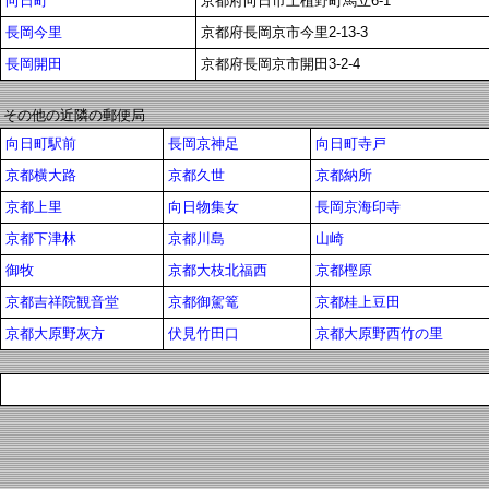
向日町
京都府向日市上植野町馬立6-1
長岡今里
京都府長岡京市今里2-13-3
長岡開田
京都府長岡京市開田3-2-4
その他の近隣の郵便局
向日町駅前
長岡京神足
向日町寺戸
京都横大路
京都久世
京都納所
京都上里
向日物集女
長岡京海印寺
京都下津林
京都川島
山崎
御牧
京都大枝北福西
京都樫原
京都吉祥院観音堂
京都御駕篭
京都桂上豆田
京都大原野灰方
伏見竹田口
京都大原野西竹の里