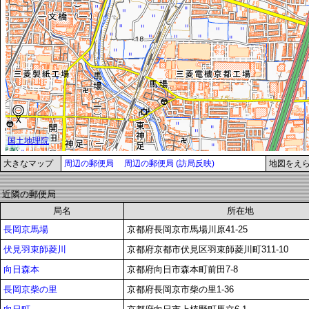
大きなマップ
周辺の郵便局
周辺の郵便局 (訪局反映)
地図をえ
近隣の郵便局
局名
所在地
長岡京馬場
京都府長岡京市馬場川原41-25
伏見羽束師菱川
京都府京都市伏見区羽束師菱川町311-10
向日森本
京都府向日市森本町前田7-8
長岡京柴の里
京都府長岡京市柴の里1-36