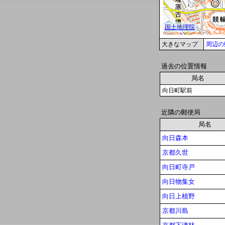
大きなマップ
周辺の
過去の位置情報
局名
向日町駅前
近隣の郵便局
局名
向日森本
京都久世
向日町寺戸
向日物集女
向日上植野
京都川島