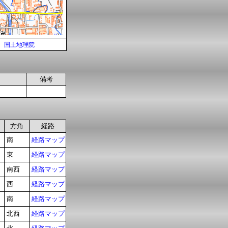
国土地理院
備考
方角
経路
南
経路マップ
東
経路マップ
南西
経路マップ
西
経路マップ
南
経路マップ
北西
経路マップ