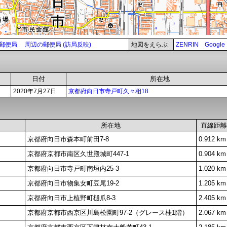
郵便局
周辺の郵便局 (訪局反映)
地図をえらぶ
ZENRIN
Google
日付
所在地
2020年7月27日
京都府向日市寺戸町久々相18
所在地
直線距離
京都府向日市森本町前田7-8
0.912 km
京都府京都市南区久世殿城町447-1
0.904 km
京都府向日市寺戸町南垣内25-3
1.020 km
京都府向日市物集女町豆尾19-2
1.205 km
京都府向日市上植野町樋爪8-3
2.405 km
京都府京都市西京区川島松園町97-2（グレース桂1階）
2.067 km