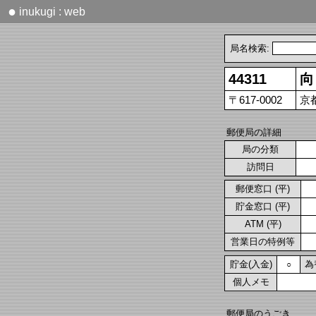
●
inukugi : web
局名検索:
44311
向
〒617-0002
京
郵便局の詳細
局の分類
訪問日
郵便窓口 (平)
貯金窓口 (平)
ATM (平)
営業日の特例等
貯金(入金)
為
○
個人メモ
郵便局のうごき