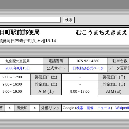
日町駅前郵便局
むこうまちえきまえ
都府向日市寺戸町久々相18-14
電話番号
駐車台数
無集配の直営局
075-921-4280
公式サイト
データ更新
2008年8月15日
日本郵政公式ページ
郵便窓口 (土)
郵便窓口 (日)
9:00～17:00
-
貯金窓口 (土)
貯金窓口 (日)
9:00～16:00
-
ATM (土)
ATM (日)
9:00～19:00
9:00～17:00
替
風景印
外部リンク
○
○
Google (
検索
画像
ニュース
)
Wikiped