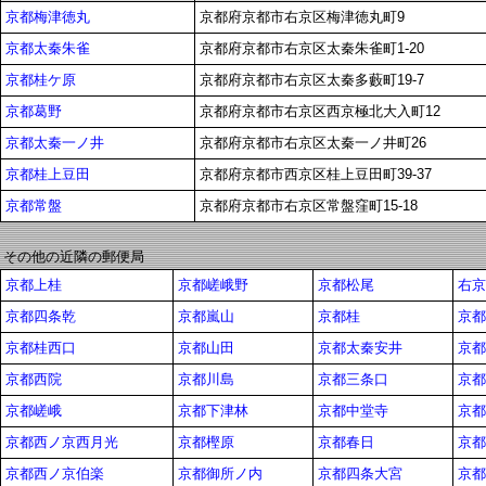
京都梅津徳丸
京都府京都市右京区梅津徳丸町9
京都太秦朱雀
京都府京都市右京区太秦朱雀町1-20
京都桂ケ原
京都府京都市右京区太秦多藪町19-7
京都葛野
京都府京都市右京区西京極北大入町12
京都太秦一ノ井
京都府京都市右京区太秦一ノ井町26
京都桂上豆田
京都府京都市西京区桂上豆田町39-37
京都常盤
京都府京都市右京区常盤窪町15-18
その他の近隣の郵便局
京都上桂
京都嵯峨野
京都松尾
右京
京都四条乾
京都嵐山
京都桂
京都
京都桂西口
京都山田
京都太秦安井
京都
京都西院
京都川島
京都三条口
京都
京都嵯峨
京都下津林
京都中堂寺
京都
京都西ノ京西月光
京都樫原
京都春日
京都
京都西ノ京伯楽
京都御所ノ内
京都四条大宮
京都