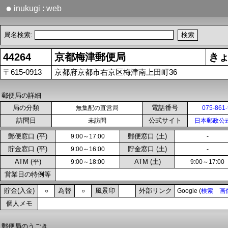
●
inukugi : web
局名検索:
44264
京都梅津郵便局
き
〒615-0913
京都府京都市右京区梅津南上田町36
郵便局の詳細
局の分類
電話番号
無集配の直営局
075-861
訪問日
公式サイト
未訪問
日本郵政公
郵便窓口 (平)
郵便窓口 (土)
9:00～17:00
-
貯金窓口 (平)
貯金窓口 (土)
9:00～16:00
-
ATM (平)
ATM (土)
9:00～18:00
9:00～17:00
営業日の特例等
貯金(入金)
為替
風景印
外部リンク
○
○
Google (
検索
画
個人メモ
郵便局のうごき