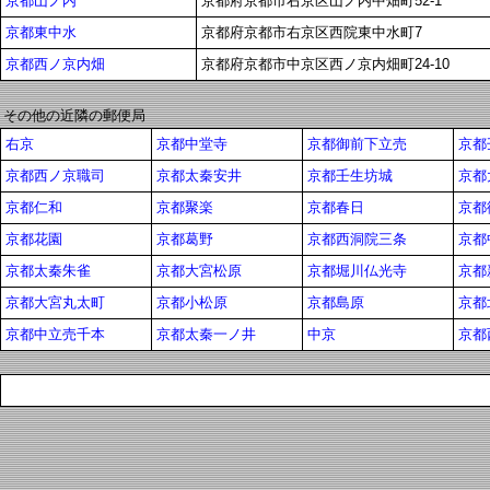
京都山ノ内
京都府京都市右京区山ノ内中畑町52-1
京都東中水
京都府京都市右京区西院東中水町7
京都西ノ京内畑
京都府京都市中京区西ノ京内畑町24-10
その他の近隣の郵便局
右京
京都中堂寺
京都御前下立売
京都
京都西ノ京職司
京都太秦安井
京都壬生坊城
京都
京都仁和
京都聚楽
京都春日
京都
京都花園
京都葛野
京都西洞院三条
京都
京都太秦朱雀
京都大宮松原
京都堀川仏光寺
京都
京都大宮丸太町
京都小松原
京都島原
京都
京都中立売千本
京都太秦一ノ井
中京
京都