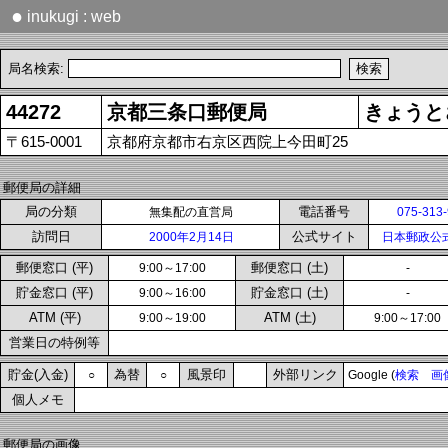
●
inukugi : web
局名検索:
44272
京都三条口郵便局
きょうと
〒615-0001
京都府京都市右京区西院上今田町25
郵便局の詳細
局の分類
電話番号
無集配の直営局
075-313
訪問日
公式サイト
2000年2月14日
日本郵政公
郵便窓口 (平)
郵便窓口 (土)
9:00～17:00
-
貯金窓口 (平)
貯金窓口 (土)
9:00～16:00
-
ATM (平)
ATM (土)
9:00～19:00
9:00～17:00
営業日の特例等
貯金(入金)
為替
風景印
外部リンク
○
○
Google (
検索
画
個人メモ
郵便局の画像