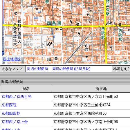
大きなマップ
周辺の郵便局
周辺の郵便局 (訪局反映)
地図をえ
近隣の郵便局
局名
所在地
京都西ノ京西月光
京都府京都市中京区西ノ京西月光町50
京都西院
京都府京都市中京区壬生仙念町24
京都四条乾
京都府京都市右京区西院乾町56
京都西ノ京上合
京都府京都市中京区西ノ京南上合町96