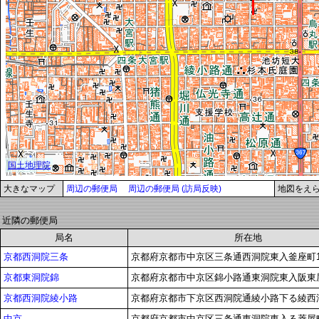
大きなマップ
周辺の郵便局
周辺の郵便局 (訪局反映)
地図をえ
近隣の郵便局
局名
所在地
京都西洞院三条
京都府京都市中京区三条通西洞院東入釜座町
京都東洞院錦
京都府京都市中京区錦小路通東洞院東入阪東屋
京都西洞院綾小路
京都府京都市下京区西洞院通綾小路下る綾西洞院
中京
京都府京都市中京区三条通東洞院東入る菱屋町