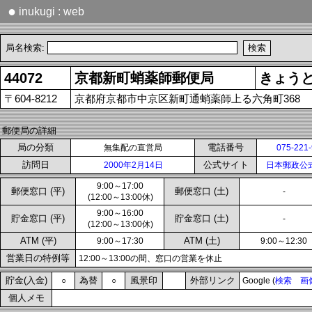
●
inukugi : web
局名検索:
44072
京都新町蛸薬師郵便局
きょう
〒604-8212
京都府京都市中京区新町通蛸薬師上る六角町368
郵便局の詳細
局の分類
電話番号
無集配の直営局
075-221
訪問日
公式サイト
2000年2月14日
日本郵政公
9:00～17:00
郵便窓口 (平)
郵便窓口 (土)
-
(12:00～13:00休)
9:00～16:00
貯金窓口 (平)
貯金窓口 (土)
-
(12:00～13:00休)
ATM (平)
ATM (土)
9:00～17:30
9:00～12:30
営業日の特例等
12:00～13:00の間、窓口の営業を休止
貯金(入金)
為替
風景印
外部リンク
○
○
Google (
検索
画
個人メモ