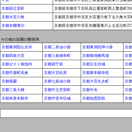
京都高辻室町
京都府京都市下京区高辻通室町西入繁昌町31
京都大宮六角
京都府京都市中京区大宮通六角下る六角大宮町
京都衣棚夷川
京都府京都市中京区衣棚通夷川上る花立町273
その他の近隣の郵便局
京都東洞院仏光寺
京都二条油小路
京都東洞院押小路
京
京都四条大宮
京都三条御幸町
京都御池柳馬場
京
京都ゼスト御池内
京都府庁前
京都壬生坊城
京
京都竹屋町高倉
京都大宮松原
京都東本願寺前
京
京都祇園
京都七条油小路
京都大宮丸太町
京
京都三条大橋
京都中立売室町
京都中央
京
京都本派本願寺
京都中堂寺坊城
京都知恩院前
京