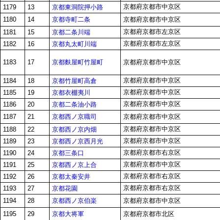
京都府京都市中京区
京都東洞院押小路
1179
13
京都寺町二条
1180
14
京都府京都市中京区
京都府京都市左京区
京都二条川端
1181
15
京都府京都市左京区
京都丸太町川端
1182
16
京都麩屋町竹屋町
1183
17
京都府京都市中京区
京都府京都市中京区
京都竹屋町高倉
1184
18
京都府京都市中京区
京都衣棚夷川
1185
19
京都府京都市中京区
京都二条油小路
1186
20
京都西ノ京職司
1187
21
京都府京都市中京区
京都府京都市中京区
京都西ノ京内畑
1188
22
京都府京都市中京区
京都西ノ京西月光
1189
23
京都府京都市右京区
京都三条口
1190
24
京都府京都市中京区
京都西ノ京上合
1191
25
京都府京都市右京区
京都太秦安井
1192
26
京都府京都市右京区
京都花園
1193
27
京都西ノ京伯楽
1194
28
京都府京都市中京区
京都大将軍
1195
29
京都府京都市北区