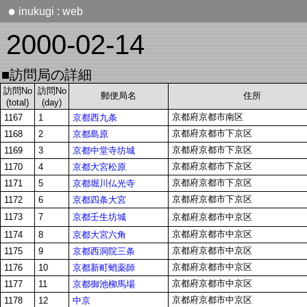
●
inukugi : web
2000-02-14
■訪問局の詳細
訪問No
訪問No
郵便局名
住所
(total)
(day)
京都府京都市南区
京都西九条
1167
1
京都府京都市下京区
京都島原
1168
2
京都府京都市下京区
京都中堂寺坊城
1169
3
京都府京都市下京区
京都大宮松原
1170
4
京都府京都市下京区
京都堀川仏光寺
1171
5
京都府京都市下京区
京都四条大宮
1172
6
京都壬生坊城
1173
7
京都府京都市中京区
京都府京都市中京区
京都大宮六角
1174
8
京都府京都市中京区
京都西洞院三条
1175
9
京都府京都市中京区
京都新町蛸薬師
1176
10
京都府京都市中京区
京都御池柳馬場
1177
11
京都府京都市中京区
中京
1178
12