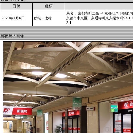
日付
種類
局名： 京都寺町二条 ⇒ 京都ゼスト御池内
2020年7月6日
移転・改称
京都市中京区二条通寺町東入榎木町97-1
2-1
郵便局の画像