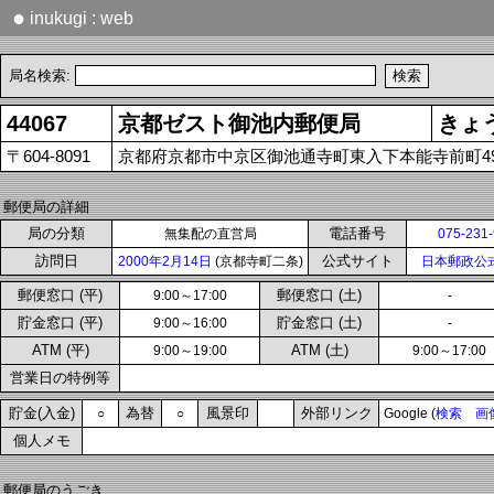
●
inukugi : web
局名検索:
44067
京都ゼスト御池内郵便局
きょ
〒604-8091
京都府京都市中京区御池通寺町東入下本能寺前町492
郵便局の詳細
局の分類
電話番号
無集配の直営局
075-231
訪問日
公式サイト
2000年2月14日
(京都寺町二条)
日本郵政公
郵便窓口 (平)
郵便窓口 (土)
9:00～17:00
-
貯金窓口 (平)
貯金窓口 (土)
9:00～16:00
-
ATM (平)
ATM (土)
9:00～19:00
9:00～17:00
営業日の特例等
貯金(入金)
為替
風景印
外部リンク
○
○
Google (
検索
画
個人メモ
郵便局のうごき