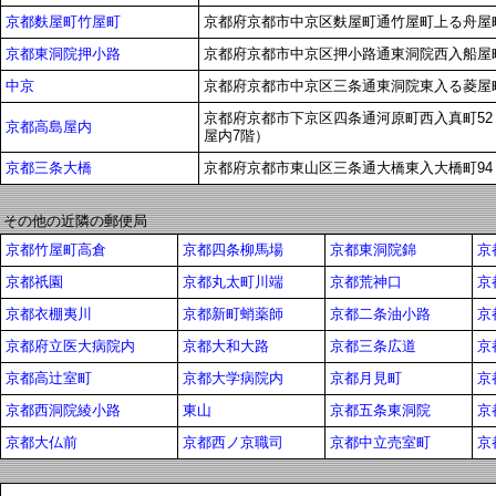
京都麩屋町竹屋町
京都府京都市中京区麩屋町通竹屋町上る舟屋町4
京都東洞院押小路
京都府京都市中京区押小路通東洞院西入船屋町4
中京
京都府京都市中京区三条通東洞院東入る菱屋町
京都府京都市下京区四条通河原町西入真町52
京都高島屋内
屋内7階）
京都三条大橋
京都府京都市東山区三条通大橋東入大橋町94
その他の近隣の郵便局
京都竹屋町高倉
京都四条柳馬場
京都東洞院錦
京
京都祇園
京都丸太町川端
京都荒神口
京
京都衣棚夷川
京都新町蛸薬師
京都二条油小路
京
京都府立医大病院内
京都大和大路
京都三条広道
京
京都高辻室町
京都大学病院内
京都月見町
京
京都西洞院綾小路
東山
京都五条東洞院
京
京都大仏前
京都西ノ京職司
京都中立売室町
京