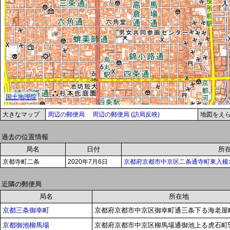
大きなマップ
周辺の郵便局
周辺の郵便局 (訪局反映)
地図をえ
過去の位置情報
局名
日付
所
京都寺町二条
2020年7月6日
京都府京都市中京区二条通寺町東入榎木
近隣の郵便局
局名
所在地
京都三条御幸町
京都府京都市中京区御幸町通三条下る海老屋町
京都御池柳馬場
京都府京都市中京区柳馬場通御池上る虎石町5