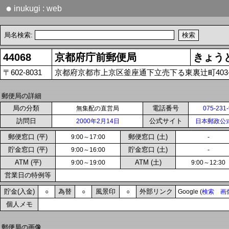
●
inukugi : web
局名検索:
44068
京都府庁前郵便局
きょう
〒602-8031
京都府京都市上京区釜座通下立売下る東裏辻町403-
郵便局の詳細
局の分類
電話番号
無集配の直営局
075-231
訪問日
公式サイト
2000年2月14日
日本郵政公
郵便窓口 (平)
郵便窓口 (土)
9:00～17:00
-
貯金窓口 (平)
貯金窓口 (土)
9:00～16:00
-
ATM (平)
ATM (土)
9:00～19:00
9:00～12:30
営業日の特例等
貯金(入金)
為替
風景印
外部リンク
○
○
○
Google (
検索
画
個人メモ
郵便局の画像