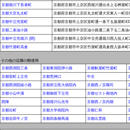
京都堀川下長者町
京都府京都市上京区西堀川通出水上る桝屋町
京都大宮丸太町
京都府京都市上京区丸太町通大宮東入一町目8
京都中立売室町
京都府京都市上京区室町通一条下る薬屋町433
京都二条油小路
京都府京都市中京区油小路通二条下る二条油小
京都中立売堀川 (閉)
京都府京都市上京区中立売通堀川西入役人町25
京都竹屋町高倉
京都府京都市中京区竹屋町通高倉西入坂本町7
その他の近隣の郵便局
京都西洞院三条
京都東洞院押小路
京都麩屋町竹屋町
京都室町上立売
京都荒神口
中京
京都西洞院綾小路
京都府立医大病院内
京都西ノ京職司
京都小山中溝
京都御前下立売
京都ゼスト御池内
西陣
京都堀川仏光寺
京都西ノ京内畑
京都出町
京都大学病院内
京都仁和
京都吉田牛ノ宮
京都四条柳馬場
京都出雲路