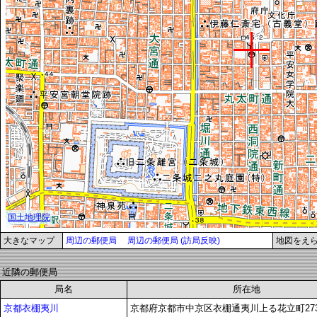
大きなマップ
周辺の郵便局
周辺の郵便局 (訪局反映)
地図をえ
近隣の郵便局
局名
所在地
京都衣棚夷川
京都府京都市中京区衣棚通夷川上る花立町273