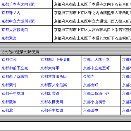
京都千本寺之内 (閉)
京都府京都市上京区千本通寺之内下る花車町48
京都寺ノ内
京都府京都市上京区寺之内通猪熊東入東西町3
京都中立売堀川 (閉)
京都府京都市上京区中立売通堀川西入役人町25
京都大宮鞍馬口
京都府京都市上京区大宮通鞍馬口上る若宮竪町9
京都聚楽
京都府京都市上京区千本通丸太町下る主税町12
その他の近隣の郵便局
京都仁和
京都堀川下長者町
京都北大路千本
京都
京都御前下立売
京都大将軍
京都中立売室町
京都
京都西ノ京職司
京都紫野御所田
金閣寺
京都
京都紫竹
京都西ノ京伯楽
京都出町
京都
京都壬生坊城
京都出雲路
京都二条油小路
京都
京都鷹峯
京都衣棚夷川
京都小山初音
京都
京都北
京都壬生松原
京都田中
京都