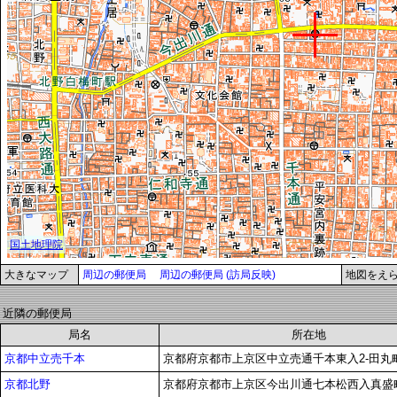
大きなマップ
周辺の郵便局
周辺の郵便局 (訪局反映)
地図をえ
近隣の郵便局
局名
所在地
京都中立売千本
京都府京都市上京区中立売通千本東入2-田丸町3
京都北野
京都府京都市上京区今出川通七本松西入真盛町7