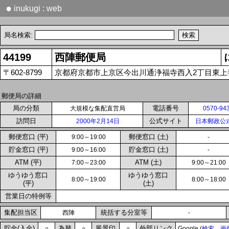
●
inukugi : web
局名検索:
44199
西陣郵便局
〒602-8799
京都府京都市上京区今出川通浄福寺西入2丁目東上善
郵便局の詳細
局の分類
電話番号
大規模な集配直営局
0570-94
訪問日
公式サイト
2000年2月14日
日本郵政公
郵便窓口 (平)
郵便窓口 (土)
9:00～19:00
-
貯金窓口 (平)
貯金窓口 (土)
9:00～16:00
-
ATM (平)
ATM (土)
7:00～23:00
9:00～21:00
ゆうゆう窓口
ゆうゆう窓口
8:00～19:00
8:00～18:00
(平)
(土)
営業日の特例等
集配担当区
統括する分室等
西陣
-
貯金(入金)
為替
風景印
外部リンク
○
○
○
Google (
検索
画