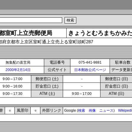
都室町上立売郵便局
きょうとむろまちかみ
都府京都市上京区室町通上立売上る室町頭町287
電話番号
駐車台数
無集配の直営局
075-441-9881
公式サイト
データ更新
2000年2月14日
日本郵政公式ページ
郵便窓口 (土)
郵便窓口 (日)
9:00～17:00
-
貯金窓口 (土)
貯金窓口 (日)
9:00～16:00
-
ATM (土)
ATM (日)
9:00～17:30
9:00～17:00
替
風景印
外部リンク
○
○
Google (
検索
画像
ニュース
)
Wikiped