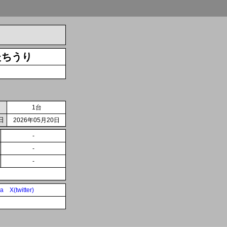
たちうり
1台
日
2026年05月20日
-
-
-
ia
X(twitter)