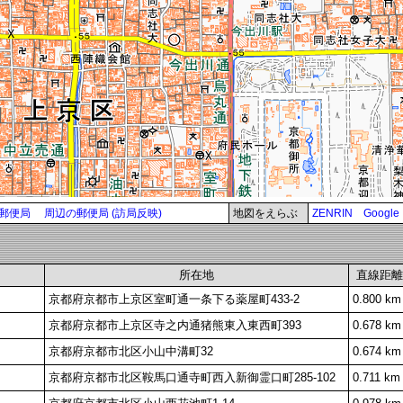
郵便局
周辺の郵便局 (訪局反映)
地図をえらぶ
ZENRIN
Google
所在地
直線距離
京都府京都市上京区室町通一条下る薬屋町433-2
0.800 km
京都府京都市上京区寺之内通猪熊東入東西町393
0.678 km
京都府京都市北区小山中溝町32
0.674 km
京都府京都市北区鞍馬口通寺町西入新御霊口町285-102
0.711 km