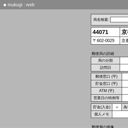
●
inukugi : web
局名検索:
44071
京
〒602-0029
京
郵便局の詳細
局の分類
訪問日
郵便窓口 (平)
貯金窓口 (平)
ATM (平)
営業日の特例等
貯金(入金)
為
○
個人メモ
郵便局の画像