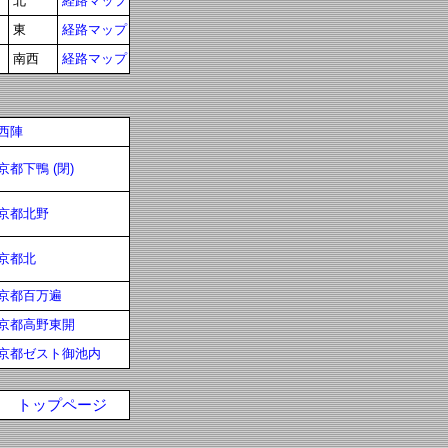
北
経路マップ
東
経路マップ
南西
経路マップ
西陣
京都下鴨 (閉)
京都北野
京都北
京都百万遍
京都高野東開
京都ゼスト御池内
トップページ