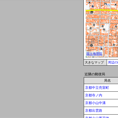
大きなマップ
周辺の
近隣の郵便局
局名
京都中立売室町
京都寺ノ内
京都小山中溝
京都出雲路