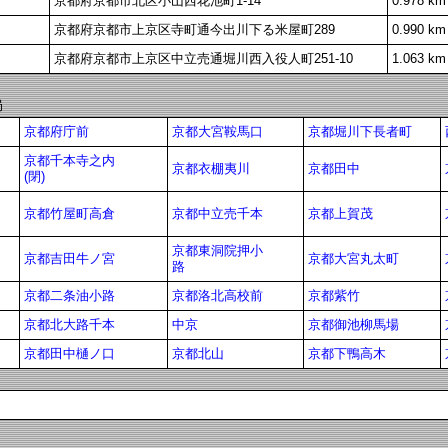
京都府京都市北区小山西花池町1-14
0.978 km
京都府京都市上京区寺町通今出川下る米屋町289
0.990 km
京都府京都市上京区中立売通堀川西入役人町251-10
1.063 km
局
京都府庁前
京都大宮鞍馬口
京都堀川下長者町
京都千本寺之内
京都衣棚夷川
京都田中
(閉)
京都竹屋町高倉
京都中立売千本
京都上賀茂
京都東洞院押小
京都吉田牛ノ宮
京都大宮丸太町
路
京都二条油小路
京都洛北高校前
京都紫竹
京都北大路千本
中京
京都御池柳馬場
京都田中樋ノ口
京都北山
京都下鴨高木