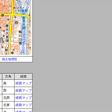
国土地理院
方角
経路
南
経路マップ
西
経路マップ
北西
経路マップ
北東
経路マップ