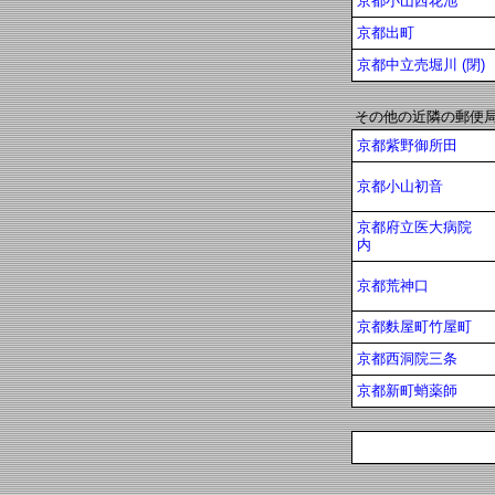
京都小山西花池
京都出町
京都中立売堀川 (閉)
その他の近隣の郵便
京都紫野御所田
京都小山初音
京都府立医大病院
内
京都荒神口
京都麩屋町竹屋町
京都西洞院三条
京都新町蛸薬師