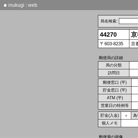
●
inukugi : web
局名検索:
44270
京
〒603-8235
京
郵便局の詳細
局の分類
訪問日
郵便窓口 (平)
貯金窓口 (平)
ATM (平)
営業日の特例等
貯金(入金)
為
○
個人メモ
郵便局の画像