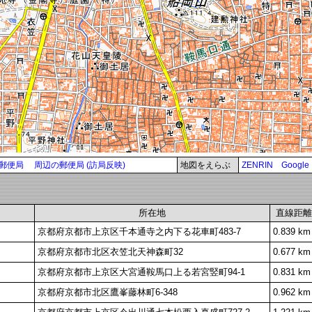
郵便局
周辺の郵便局 (訪局反映)
地図をえらぶ
ZENRIN
Google
所在地
直線距離
京都府京都市上京区千本通寺之内下る花車町483-7
0.839 km
京都府京都市北区衣笠北天神森町32
0.677 km
京都府京都市上京区大宮通鞍馬口上る若宮竪町94-1
0.831 km
京都府京都市北区鷹峯藤林町6-348
0.962 km