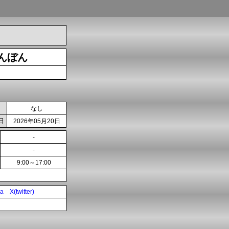
んぼん
なし
日
2026年05月20日
-
-
9:00～17:00
ia
X(twitter)