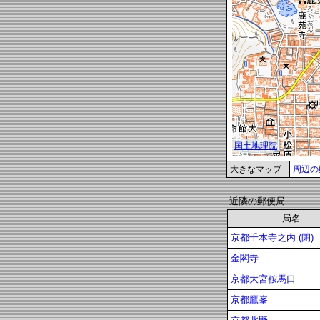
大きなマップ
周辺の
近隣の郵便局
局名
京都千本寺之内 (閉)
金閣寺
京都大宮鞍馬口
京都鷹峯