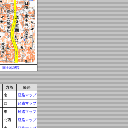
国土地理院
方角
経路
南
経路マップ
西
経路マップ
東
経路マップ
北西
経路マップ