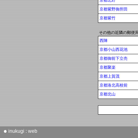
京都北野
京都紫野御所田
京都紫竹
その他の近隣の郵便
西陣
京都小山西花池
京都御前下立売
京都聚楽
京都上賀茂
京都洛北高校前
京都北山
●
inukugi : web