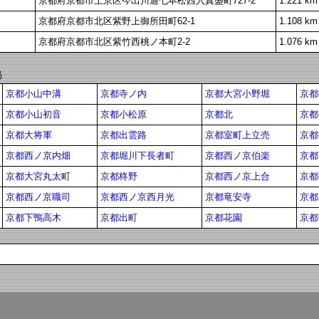
京都府京都市上京区今出川通七本松西入真盛町727-2
1.221 km
京都府京都市北区紫野上御所田町62-1
1.108 km
京都府京都市北区紫竹西桃ノ本町2-2
1.076 km
局
京都小山中溝
京都寺ノ内
京都大宮小野堀
京都
京都小山初音
京都小松原
京都北
京都
京都大将軍
京都出雲路
京都室町上立売
京都
京都西ノ京内畑
京都堀川下長者町
京都西ノ京伯楽
京都
京都大宮丸太町
京都柊野
京都西ノ京上合
京都
京都西ノ京職司
京都西ノ京西月光
京都竜安寺
京都
京都下鴨高木
京都出町
京都花園
京都