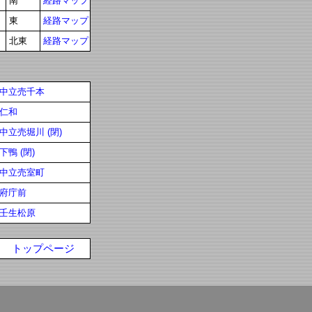
南
経路マップ
東
経路マップ
北東
経路マップ
中立売千本
仁和
中立売堀川 (閉)
下鴨 (閉)
中立売室町
府庁前
壬生松原
トップページ