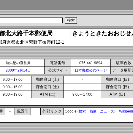
都北大路千本郵便局
きょうときたおおじせ
都府京都市北区紫野下御輿町12-1
電話番号
駐車台数
無集配の直営局
075-441-9894
公式サイト
データ更新
2000年2月14日
日本郵政公式ページ
郵便窓口 (土)
郵便窓口 (日)
9:00～17:00
-
貯金窓口 (土)
貯金窓口 (日)
9:00～16:00
-
ATM (土)
ATM (日)
9:00～19:00
9:00～17:00
替
風景印
外部リンク
○
Google (
検索
画像
ニュース
)
Wikiped