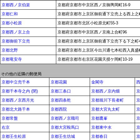
京都西ノ京伯楽
京都府京都市中京区西ノ京御輿岡町16-9
京都仁和
京都府京都市上京区御前通下立売上る西上之町
京都小松原
京都府京都市北区小松原北町55-3
京都西ノ京上合
京都府京都市中京区西ノ京南上合町96
京都御前下立売
京都府京都市上京区御前通下立売下る下之町40
京都北野
京都府京都市上京区今出川通七本松西入真盛町7
京都竜安寺
京都府京都市右京区花園天授ケ岡町10-19
その他の近隣の郵便局
京都中立売千本
京都花園
金閣寺
京都千本寺之内 (閉)
京都三条口
京都西ノ京内畑
京
京都西ノ京西月光
京都四条乾
京都堀川下長者町
京都北大路千本
京都西院
京都大宮丸太町
京都常盤
京都西ノ京職司
京都鷹峯
右京
京都大宮鞍馬口
京都東中水
京都壬生松原
京都壬生坊城
京都春日