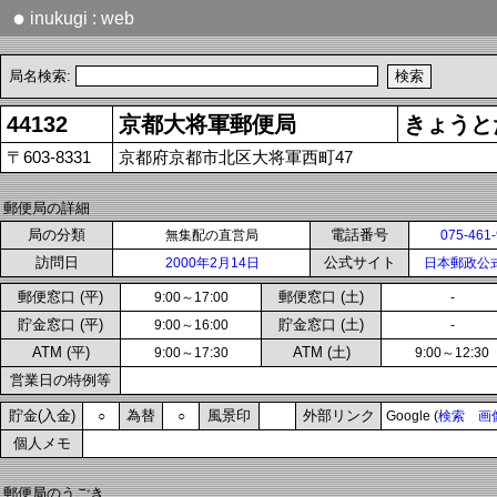
●
inukugi : web
局名検索:
44132
京都大将軍郵便局
きょうと
〒603-8331
京都府京都市北区大将軍西町47
郵便局の詳細
局の分類
電話番号
無集配の直営局
075-461
訪問日
公式サイト
2000年2月14日
日本郵政公
郵便窓口 (平)
郵便窓口 (土)
9:00～17:00
-
貯金窓口 (平)
貯金窓口 (土)
9:00～16:00
-
ATM (平)
ATM (土)
9:00～17:30
9:00～12:30
営業日の特例等
貯金(入金)
為替
風景印
外部リンク
○
○
Google (
検索
画
個人メモ
郵便局のうごき