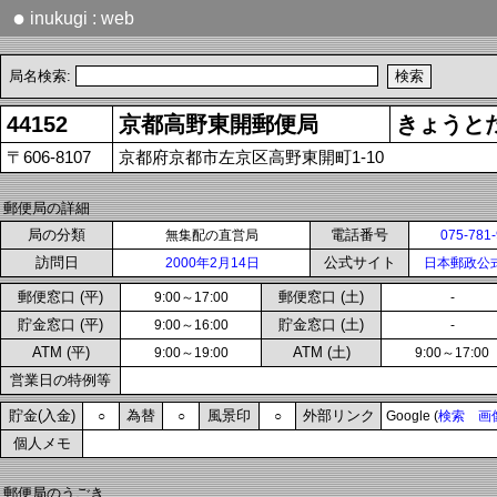
●
inukugi : web
局名検索:
44152
京都高野東開郵便局
きょうと
〒606-8107
京都府京都市左京区高野東開町1-10
郵便局の詳細
局の分類
電話番号
無集配の直営局
075-781
訪問日
公式サイト
2000年2月14日
日本郵政公
郵便窓口 (平)
郵便窓口 (土)
9:00～17:00
-
貯金窓口 (平)
貯金窓口 (土)
9:00～16:00
-
ATM (平)
ATM (土)
9:00～19:00
9:00～17:00
営業日の特例等
貯金(入金)
為替
風景印
外部リンク
○
○
○
Google (
検索
画
個人メモ
郵便局のうごき