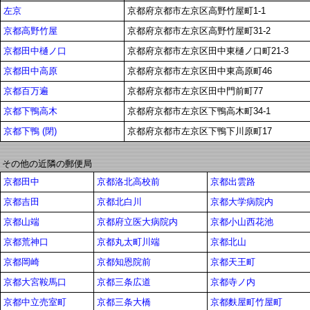
左京
京都府京都市左京区高野竹屋町1-1
京都高野竹屋
京都府京都市左京区高野竹屋町31-2
京都田中樋ノ口
京都府京都市左京区田中東樋ノ口町21-3
京都田中高原
京都府京都市左京区田中東高原町46
京都百万遍
京都府京都市左京区田中門前町77
京都下鴨高木
京都府京都市左京区下鴨高木町34-1
京都下鴨 (閉)
京都府京都市左京区下鴨下川原町17
その他の近隣の郵便局
京都田中
京都洛北高校前
京都出雲路
京都吉田
京都北白川
京都大学病院内
京都山端
京都府立医大病院内
京都小山西花池
京都荒神口
京都丸太町川端
京都北山
京都岡崎
京都知恩院前
京都天王町
京都大宮鞍馬口
京都三条広道
京都寺ノ内
京都中立売室町
京都三条大橋
京都麩屋町竹屋町