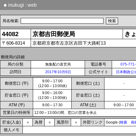
●
inukugi : web
局名検索:
44082
京都吉田郵便局
き
〒606-8314
京都府京都市左京区吉田下大路町13
郵便局の詳細
局の分類
電話番号
無集配の直営局
075-771
訪問日
公式サイト
2017年10月6日
日本郵政公
9:00～17:00
郵便窓口 (平)
郵便窓口 (土)
-
(12:00～13:00休)
9:00～16:00
貯金窓口 (平)
貯金窓口 (土)
-
(12:00～13:00休)
ATM (平)
ATM (土)
9:00～17:30
9:00～17:00
営業日の特例等
12:00～13:00の間、窓口の営業を休止
貯金(入金)
為替
風景印
外部リンク
○
○
○
Google (
検索
画
個人メモ