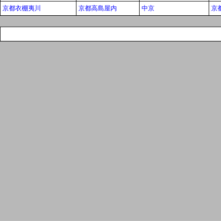
京都衣棚夷川
京都高島屋内
中京
京