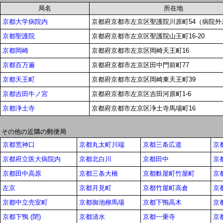
局名
所在地
京都大学病院内
京都府京都市左京区聖護院川原町54（病院外
京都聖護院
京都府京都市左京区聖護院山王町16-20
京都岡崎
京都府京都市左京区岡崎天王町16
京都百万遍
京都府京都市左京区田中門前町77
京都天王町
京都府京都市左京区岡崎東天王町39
京都吉田牛ノ宮
京都府京都市左京区吉田河原町1-6
京都浄土寺
京都府京都市左京区浄土寺馬場町16
その他の近隣の郵便局
京都荒神口
京都丸太町川端
京都三条広道
京
京都府立医大病院内
京都北白川
京都田中
京
京都田中高原
京都三条大橋
京都麩屋町竹屋町
京
左京
京都月見町
京都竹屋町高倉
京
京都中立売室町
京都御池柳馬場
京都下鴨高木
京
京都下鴨 (閉)
京都清水
京都一乗寺
京