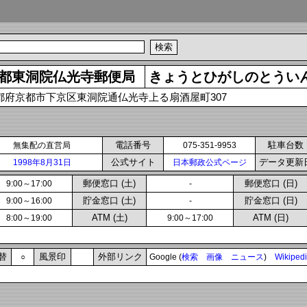
都東洞院仏光寺郵便局
きょうとひがしのとうい
都府京都市下京区東洞院通仏光寺上る扇酒屋町307
電話番号
駐車台数
無集配の直営局
075-351-9953
公式サイト
データ更新
1998年8月31日
日本郵政公式ページ
郵便窓口 (土)
郵便窓口 (日)
9:00～17:00
-
貯金窓口 (土)
貯金窓口 (日)
9:00～16:00
-
ATM (土)
ATM (日)
8:00～19:00
9:00～17:00
替
風景印
外部リンク
○
Google (
検索
画像
ニュース
)
Wikiped