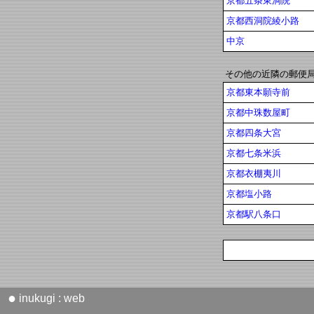
京都五条東洞院
京都西洞院綾小路
中京
その他の近隣の郵便
京都東本願寺前
京都中珠数屋町
京都四条大宮
京都七条米浜
京都衣棚夷川
京都塩小路
京都駅八条口
●
inukugi : web