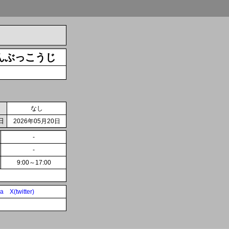
んぶっこうじ
なし
日
2026年05月20日
-
-
9:00～17:00
ia
X(twitter)