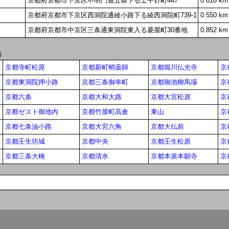
京都府京都市下京区不明門通五条下る上平野町447
0.616 km
京都府京都市下京区西洞院通綾小路下る綾西洞院町739-1
0.550 km
京都府京都市中京区三条通東洞院東入る菱屋町30番地
0.852 km
局
京都寺町松原
京都新町蛸薬師
京都堀川仏光寺
京
京都東洞院押小路
京都三条御幸町
京都御池柳馬場
京
京都六条
京都大和大路
京都大宮松原
京
京都ゼスト御池内
京都竹屋町高倉
東山
京
京都七条油小路
京都大宮六角
京都大仏前
京
京都壬生坊城
京都中央
京都壬生松原
京
京都三条大橋
京都清水
京都本派本願寺
京