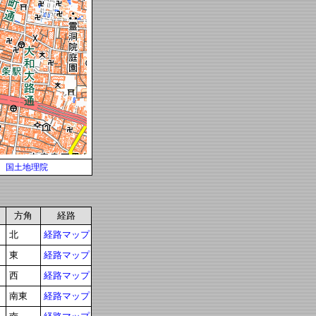
国土地理院
方角
経路
北
経路マップ
東
経路マップ
西
経路マップ
南東
経路マップ