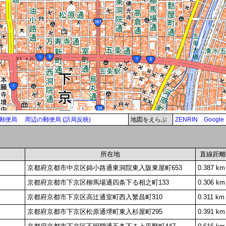
郵便局
周辺の郵便局 (訪局反映)
地図をえらぶ
ZENRIN
Google
所在地
直線距離
京都府京都市中京区錦小路通東洞院東入阪東屋町653
0.387 km
京都府京都市下京区柳馬場通四条下る相之町133
0.306 km
京都府京都市下京区高辻通室町西入繁昌町310
0.311 km
京都府京都市下京区松原通堺町東入杉屋町295
0.391 km