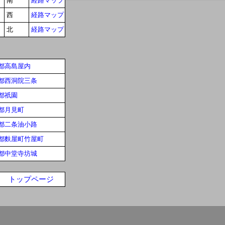
南
経路マップ
西
経路マップ
北
経路マップ
都高島屋内
都西洞院三条
都祇園
都月見町
都二条油小路
都麩屋町竹屋町
都中堂寺坊城
トップページ