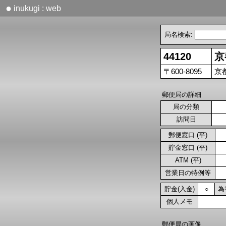
●
inukugi : web
局名検索:
44120
京
〒600-8095
京
郵便局の詳細
局の分類
訪問日
郵便窓口 (平)
貯金窓口 (平)
ATM (平)
営業日の特例等
貯金(入金)
為
○
個人メモ
郵便局の画像