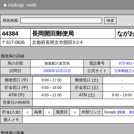
●
inukugi : web
局名検索:
44384
長岡開田郵便局
なが
〒617-0826
京都府長岡京市開田3-2-4
郵便局の詳細
局の分類
電話番号
無集配の直営局
075-951
訪問日
公式サイト
2008年10月22日
日本郵政公
郵便窓口 (平)
郵便窓口 (土)
9:00～17:00
-
貯金窓口 (平)
貯金窓口 (土)
9:00～16:00
-
ATM (平)
ATM (土)
8:00～21:00
9:00～19:00
営業日の特例等
貯金(入金)
為替
風景印
外部リンク
○
○
○
Google (
検索
画
個人メモ
郵便局の画像