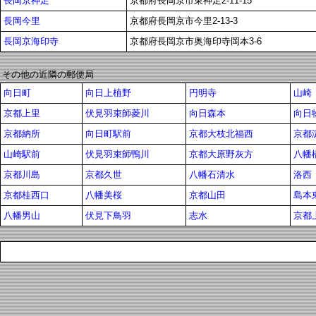
長岡京神足
京都府長岡京市東神足2-11-15
長岡今里
京都府長岡京市今里2-13-3
長岡京海印寺
京都府長岡京市奥海印寺岡本3-6
その他の近隣の郵便局
向日町
向日上植野
円明寺
山崎
京都上里
伏見羽束師菱川
向日森本
向日
京都納所
向日町駅前
京都大枝北福西
京都
山崎駅前
伏見羽束師鴨川
京都大原野灰方
八幡
京都川島
京都久世
八幡石清水
洛西
京都桂西口
八幡美桜
京都山田
島本
八幡男山
伏見下鳥羽
志水
京都