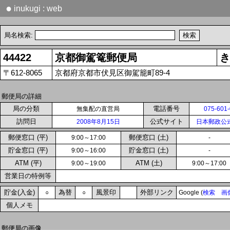
●
inukugi : web
局名検索:
44422
京都御駕篭郵便局
き
〒612-8065
京都府京都市伏見区御駕籠町89-4
郵便局の詳細
局の分類
電話番号
無集配の直営局
075-601
訪問日
公式サイト
2008年8月15日
日本郵政公
郵便窓口 (平)
郵便窓口 (土)
9:00～17:00
-
貯金窓口 (平)
貯金窓口 (土)
9:00～16:00
-
ATM (平)
ATM (土)
9:00～19:00
9:00～17:00
営業日の特例等
貯金(入金)
為替
風景印
外部リンク
○
○
Google (
検索
画
個人メモ
郵便局の画像