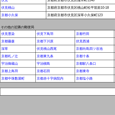
伏見
京都府京都市伏見区撞木町1148
伏見桃山
京都府京都市伏見区桃山町松平筑前10-18
京都小久保
京都府京都市伏見区深草小久保町123
その他の近隣の郵便局
伏見墨染
伏見下鳥羽
京都竹田
京都藤森
京都下川原
伏見西浦
深草
伏見桃山西尾
京都向島四ツ谷池
京都札ノ辻
京都東九条
京都十条
宇治御蔵山
宇治槇島
京都駅八条口
京都上鳥羽
京都石田
京都東寺
京都中珠数屋町
京都赤十字病院内
京都塩小路