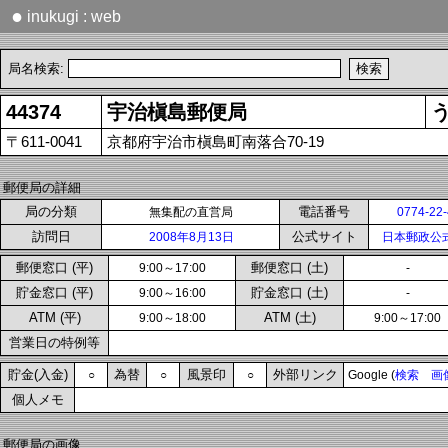
●
inukugi : web
局名検索:
44374
宇治槇島郵便局
〒611-0041
京都府宇治市槇島町南落合70-19
郵便局の詳細
局の分類
電話番号
無集配の直営局
0774-22
訪問日
公式サイト
2008年8月13日
日本郵政公
郵便窓口 (平)
郵便窓口 (土)
9:00～17:00
-
貯金窓口 (平)
貯金窓口 (土)
9:00～16:00
-
ATM (平)
ATM (土)
9:00～18:00
9:00～17:00
営業日の特例等
貯金(入金)
為替
風景印
外部リンク
○
○
○
Google (
検索
画
個人メモ
郵便局の画像