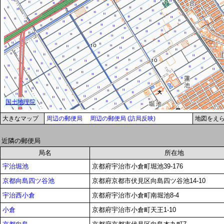
大きなマップ
周辺の郵便局
周辺の郵便局 (訪局反映)
地図をえ
近隣の郵便局
局名
所在地
宇治堀池
京都府宇治市小倉町堀池39-176
京都向島四ツ谷池
京都府京都市伏見区向島四ツ谷池14-10
宇治西小倉
京都府宇治市小倉町南堀池8-4
小倉
京都府宇治市小倉町天王1-10