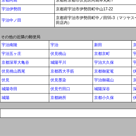
京都向島
京都府京都市伏見区向島本丸町7
宇治伊勢田
京都府宇治市伊勢田町中山17-22
京都府宇治市伊勢田町中ノ田55-3（マツヤス
宇治中ノ田
田店内）
その他の近隣の郵便局
宇治南陵
宇治
新田
宇治五ヶ庄
伏見桃山
京都京町
京都深草大亀谷
城陽平川
宇治大久保
伏見桃山西尾
京都西大手筋
京都御駕篭
伏見
伏見墨染
宇治御蔵山
城陽寺田
伏見竹田口
城陽深谷
城陽
京都納所
京都小久保