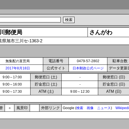
川郵便局
さんがわ
県旭市三川セ-1363-2
電話番号
駐車台数
無集配の直営局
0479-57-2802
公式サイト
データ更新
2017年8月18日
日本郵政公式ページ
郵便窓口 (土)
郵便窓口 (日)
9:00～17:00
-
貯金窓口 (土)
貯金窓口 (日)
9:00～16:00
-
ATM (土)
ATM (日)
9:00～17:30
9:00～12:30
替
風景印
外部リンク
○
Google (
検索
画像
ニュース
)
Wikiped