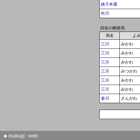
銚子本通
外川
同名の郵便局
局名
よ
三川
みかわ
三川
みかわ
三川
みかわ
三川
みつかわ
三川
みかわ
三川
みかわ
参川
さんがわ
●
inukugi : web