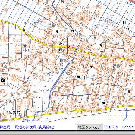
郵便局
周辺の郵便局 (訪局反映)
地図をえらぶ
ZENRIN
Google