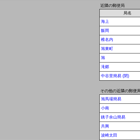
近隣の郵便局
局名
海上
飯岡
椎名内
旭東町
旭
滝郷
中谷里簡易 (閉)
その他の近隣の郵便
旭馬場簡易
小南
銚子余山簡易
共興
波崎太田