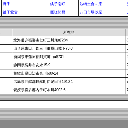
野手
銚子南町
波崎土合ヶ原
銚子愛宕
匝瑳簡易
八日市場砂原
み
所在地
北海道夕張郡由仁町三川旭町284
山形県東田川郡三川町横山城下73-3
新潟県東蒲原郡阿賀町白崎731
静岡県袋井市友永15-9
和歌山県田辺市合川680-14
広島県世羅郡世羅町伊尾田谷1910-1
愛媛県喜多郡内子町本川4002-6