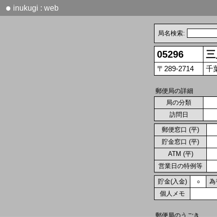
●
inukugi : web
局名検索:
05296
三
〒289-2714
千葉
郵便局の詳細
局の分類
訪問日
郵便窓口 (平)
貯金窓口 (平)
ATM (平)
営業日の特例等
貯金(入金)
為
○
個人メモ
郵便局のうごき