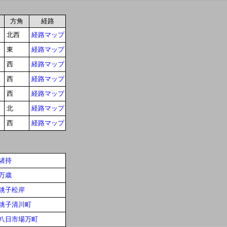
方角
経路
北西
経路マップ
東
経路マップ
西
経路マップ
西
経路マップ
西
経路マップ
北
経路マップ
西
経路マップ
諸持
万歳
銚子松岸
銚子清川町
八日市場万町