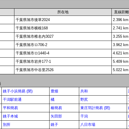
所在地
直線距離
千葉県旭市後草2024
2.396 km
千葉県旭市横根168
2.741 km
千葉県旭市椎名内3027
3.255 km
千葉県旭市ロ706-2
3.962 km
千葉県旭市ロ1440-4
4.621 km
千葉県旭市岩井177-1
5.409 km
千葉県旭市中谷里2526
5.022 km
局
銚子小浜簡易 (閉)
豊畑
共和
干潟駅前通
橘
野尻
平和簡易
椿簡易
東庄羽計簡易 (閉)
銚子本城
矢田部
干潟
別所
銚子
八日市場