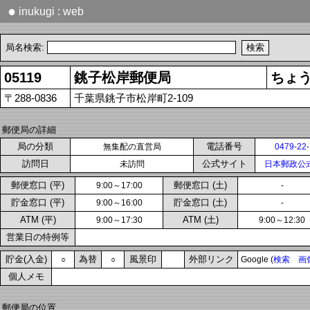
●
inukugi : web
局名検索:
05119
銚子松岸郵便局
ちょ
〒288-0836
千葉県銚子市松岸町2-109
郵便局の詳細
局の分類
電話番号
無集配の直営局
0479-22
訪問日
公式サイト
未訪問
日本郵政公
郵便窓口 (平)
郵便窓口 (土)
9:00～17:00
-
貯金窓口 (平)
貯金窓口 (土)
9:00～16:00
-
ATM (平)
ATM (土)
9:00～17:30
9:00～12:30
営業日の特例等
貯金(入金)
為替
風景印
外部リンク
○
○
Google (
検索
画
個人メモ
郵便局の位置