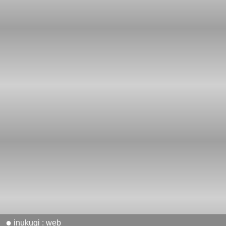
●
inukugi : web