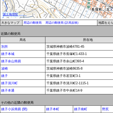
大きなマップ
周辺の郵便局
周辺の郵便局 (訪局反映)
地図をえ
近隣の郵便局
局名
所在地
別所
茨城県神栖市波崎4781-45
銚子本城
千葉県銚子市長塚町1-433-1
銚子余山簡易
千葉県銚子市余山町393-4
波崎
茨城県神栖市波崎8635-8
銚子
千葉県銚子市若宮町3-1
銚子清川町
千葉県銚子市清川町2-1115-1
銚子本通
千葉県銚子市中央町14-9
その他の近隣の郵便局
銚子小浜簡易 (閉)
銚子本町
銚子南町
野尻