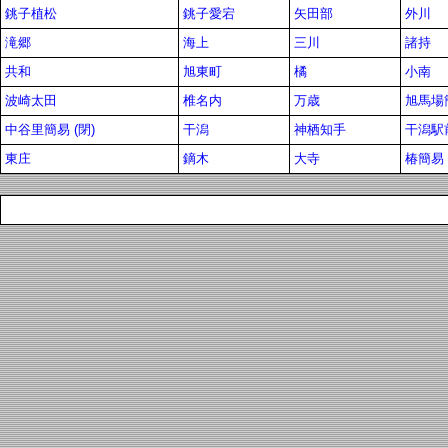
銚子植松
銚子愛宕
矢田部
外川
滝郷
海上
三川
諸持
共和
旭東町
橘
小南
波崎太田
椎名内
万歳
旭馬場
中谷里簡易 (閉)
干潟
神栖知手
干潟駅
東庄
鏑木
大寺
椿簡易