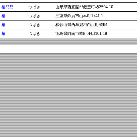
椿簡易
つばき
山形県西置賜郡飯豊町椿3594-10
椿
つばき
三重県鈴鹿市山本町1741-1
椿
つばき
和歌山県西牟婁郡白浜町椿94
椿
つばき
徳島県阿南市椿町庄田101-19