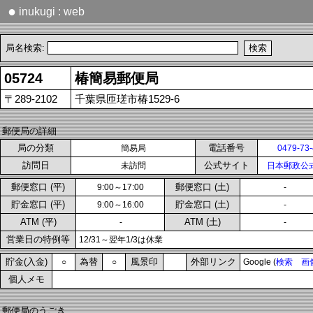
●
inukugi : web
局名検索:
05724
椿簡易郵便局
〒289-2102
千葉県匝瑳市椿1529-6
郵便局の詳細
局の分類
電話番号
簡易局
0479-73
訪問日
公式サイト
未訪問
日本郵政公
郵便窓口 (平)
郵便窓口 (土)
9:00～17:00
-
貯金窓口 (平)
貯金窓口 (土)
9:00～16:00
-
ATM (平)
ATM (土)
-
-
営業日の特例等
12/31～翌年1/3は休業
貯金(入金)
為替
風景印
外部リンク
○
○
Google (
検索
画
個人メモ
郵便局のうごき