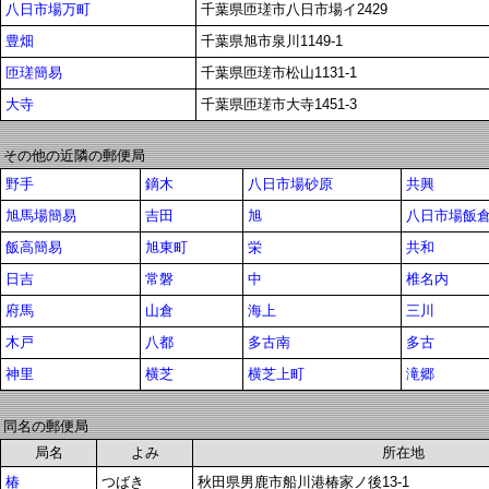
八日市場万町
千葉県匝瑳市八日市場イ2429
豊畑
千葉県旭市泉川1149-1
匝瑳簡易
千葉県匝瑳市松山1131-1
大寺
千葉県匝瑳市大寺1451-3
その他の近隣の郵便局
野手
鏑木
八日市場砂原
共興
旭馬場簡易
吉田
旭
八日市場飯
飯高簡易
旭東町
栄
共和
日吉
常磐
中
椎名内
府馬
山倉
海上
三川
木戸
八都
多古南
多古
神里
横芝
横芝上町
滝郷
同名の郵便局
局名
よみ
所在地
椿
つばき
秋田県男鹿市船川港椿家ノ後13-1