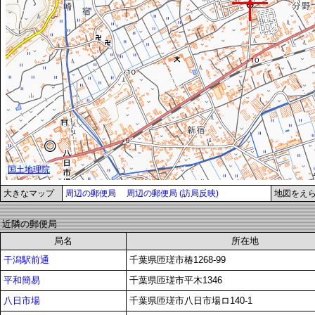
大きなマップ
周辺の郵便局
周辺の郵便局 (訪局反映)
地図をえ
近隣の郵便局
局名
所在地
干潟駅前通
千葉県匝瑳市椿1268-99
平和簡易
千葉県匝瑳市平木1346
八日市場
千葉県匝瑳市八日市場ロ140-1