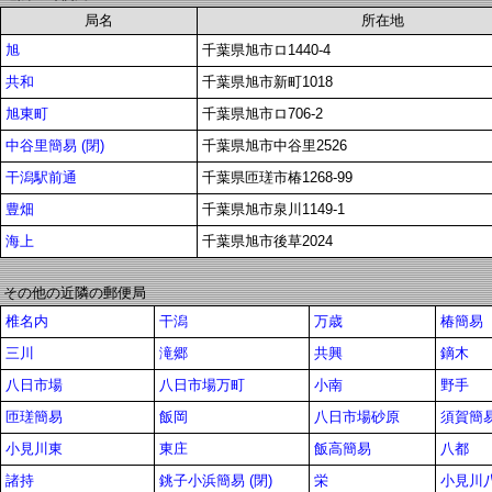
局名
所在地
旭
千葉県旭市ロ1440-4
共和
千葉県旭市新町1018
旭東町
千葉県旭市ロ706-2
中谷里簡易 (閉)
千葉県旭市中谷里2526
干潟駅前通
千葉県匝瑳市椿1268-99
豊畑
千葉県旭市泉川1149-1
海上
千葉県旭市後草2024
その他の近隣の郵便局
椎名内
干潟
万歳
椿簡易
三川
滝郷
共興
鏑木
八日市場
八日市場万町
小南
野手
匝瑳簡易
飯岡
八日市場砂原
須賀簡易
小見川東
東庄
飯高簡易
八都
諸持
銚子小浜簡易 (閉)
栄
小見川八