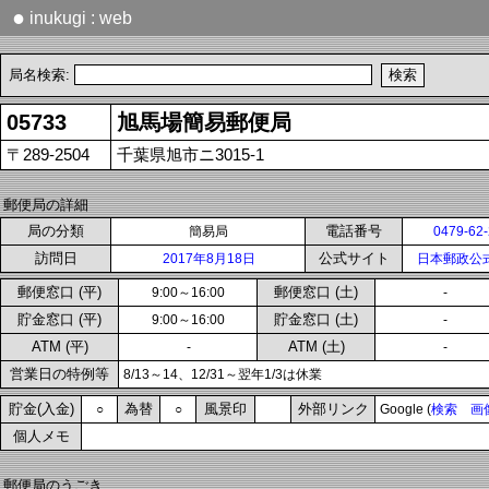
●
inukugi : web
局名検索:
05733
旭馬場簡易郵便局
〒289-2504
千葉県旭市ニ3015-1
郵便局の詳細
局の分類
電話番号
簡易局
0479-62
訪問日
公式サイト
2017年8月18日
日本郵政公
郵便窓口 (平)
郵便窓口 (土)
9:00～16:00
-
貯金窓口 (平)
貯金窓口 (土)
9:00～16:00
-
ATM (平)
ATM (土)
-
-
営業日の特例等
8/13～14、12/31～翌年1/3は休業
貯金(入金)
為替
風景印
外部リンク
○
○
Google (
検索
画
個人メモ
郵便局のうごき