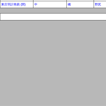
東庄羽計簡易 (閉)
中
橘
野尻