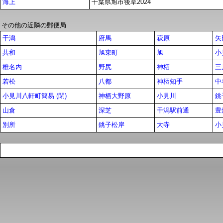
海上
千葉県旭市後草2024
その他の近隣の郵便局
干潟
府馬
萩原
矢
共和
旭東町
旭
小
椎名内
野尻
神栖
三
若松
八都
神栖知手
中
小見川八軒町簡易 (閉)
神栖大野原
小見川
銚
山倉
深芝
干潟駅前通
豊
別所
銚子松岸
大寺
小