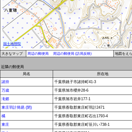
大きなマップ
周辺の郵便局
周辺の郵便局 (訪局反映)
地図をえ
近隣の郵便局
局名
所在地
諸持
千葉県銚子市諸持町41-3
万歳
千葉県旭市櫻井28-6
滝郷
千葉県旭市岩井177-1
東庄羽計簡易 (閉)
千葉県香取郡東庄町羽計2471
橘
千葉県香取郡東庄町石出1793-4
東庄
千葉県香取郡東庄町笹川い738-1