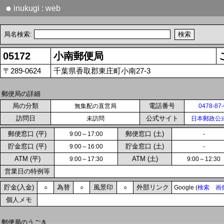
●
inukugi : web
局名検索:
05172
小南郵便局
〒289-0624
千葉県香取郡東庄町小南27-3
郵便局の詳細
局の分類
電話番号
無集配の直営局
0478-87
訪問日
公式サイト
未訪問
日本郵政公
郵便窓口 (平)
郵便窓口 (土)
9:00～17:00
-
貯金窓口 (平)
貯金窓口 (土)
9:00～16:00
-
ATM (平)
ATM (土)
9:00～17:30
9:00～12:30
営業日の特例等
貯金(入金)
為替
風景印
外部リンク
○
○
○
Google (
検索
画
個人メモ
郵便局のうごき