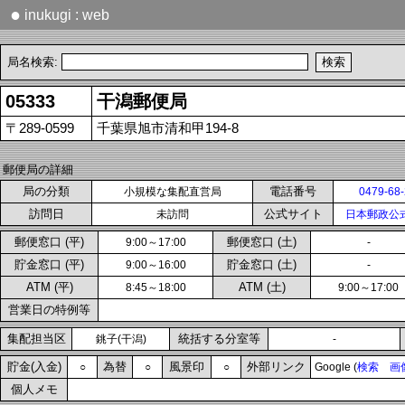
●
inukugi : web
局名検索:
05333
干潟郵便局
〒289-0599
千葉県旭市清和甲194-8
郵便局の詳細
局の分類
電話番号
小規模な集配直営局
0479-68
訪問日
公式サイト
未訪問
日本郵政公
郵便窓口 (平)
郵便窓口 (土)
9:00～17:00
-
貯金窓口 (平)
貯金窓口 (土)
9:00～16:00
-
ATM (平)
ATM (土)
8:45～18:00
9:00～17:00
営業日の特例等
集配担当区
統括する分室等
銚子(干潟)
-
貯金(入金)
為替
風景印
外部リンク
○
○
○
Google (
検索
画
個人メモ