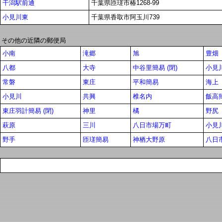
干潟駅前通
千葉県匝瑳市椿1268-99
小見川東
千葉県香取市阿玉川739
その他の近隣の郵便局
小南
滝郷
旭
豊畑
八都
大寺
中谷里簡易 (閉)
小見川
常磐
東庄
平和簡易
海上
小見川
共興
椎名内
飯高
東庄羽計簡易 (閉)
神里
橘
野尻
萩原
三川
八日市場万町
小見
野手
匝瑳簡易
神栖大野原
八日