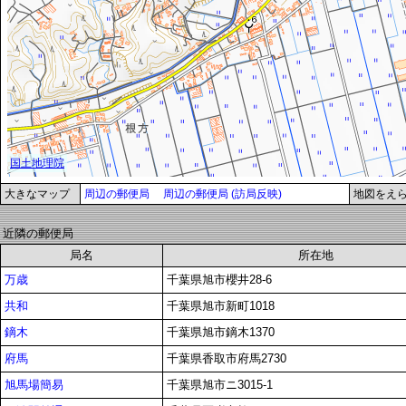
大きなマップ
周辺の郵便局
周辺の郵便局 (訪局反映)
地図をえ
近隣の郵便局
局名
所在地
万歳
千葉県旭市櫻井28-6
共和
千葉県旭市新町1018
鏑木
千葉県旭市鏑木1370
府馬
千葉県香取市府馬2730
旭馬場簡易
千葉県旭市ニ3015-1