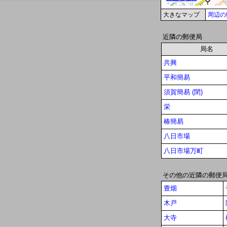
大きなマップ
周辺の
近隣の郵便局
局名
共興
平和簡易
須賀簡易 (閉)
栄
椿簡易
八日市場
八日市場万町
その他の近隣の郵便
豊畑
木戸
大寺