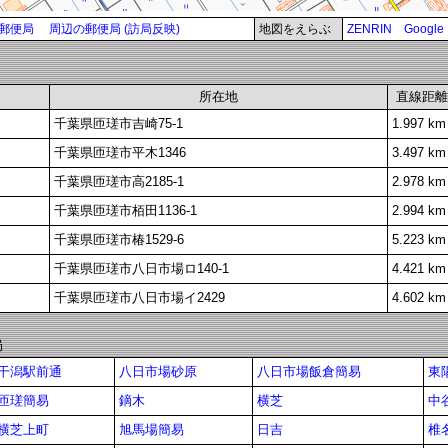
郵便局
周辺の郵便局 (訪局反映)
地図をえらぶ
ZENRIN
Google
所在地
直線距離
千葉県匝瑳市吉崎75-1
1.997 km
千葉県匝瑳市平木1346
3.497 km
千葉県匝瑳市高2185-1
2.978 km
千葉県匝瑳市栢田1136-1
2.994 km
千葉県匝瑳市椿1529-6
5.223 km
千葉県匝瑳市八日市場ロ140-1
4.421 km
千葉県匝瑳市八日市場イ2429
4.602 km
局
干潟駅前通
八日市場砂原
八日市場飯倉簡易
東
匝瑳簡易
鏑木
横芝
中谷
横芝上町
旭馬場簡易
日吉
椎