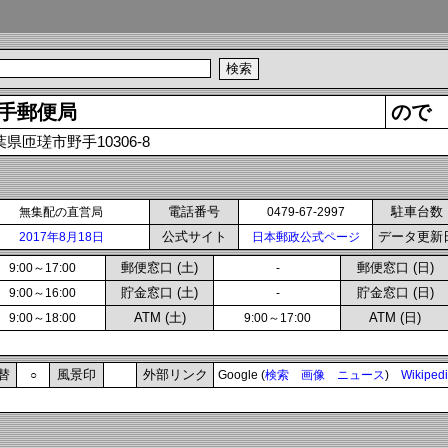
手郵便局
ので
葉県匝瑳市野手10306-8
電話番号
駐車台数
無集配の直営局
0479-67-2997
公式サイト
データ更新
2017年8月18日
日本郵政公式ページ
郵便窓口 (土)
郵便窓口 (日)
9:00～17:00
-
貯金窓口 (土)
貯金窓口 (日)
9:00～16:00
-
ATM (土)
ATM (日)
9:00～18:00
9:00～17:00
替
風景印
外部リンク
○
Google (
検索
画像
ニュース
)
Wikiped