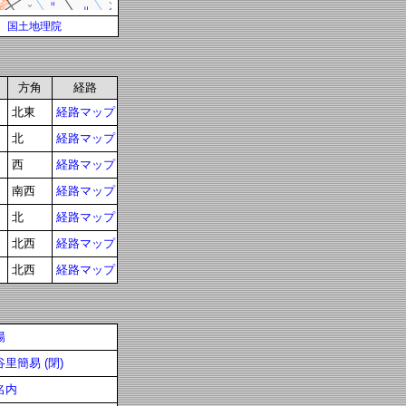
国土地理院
方角
経路
北東
経路マップ
北
経路マップ
西
経路マップ
南西
経路マップ
北
経路マップ
北西
経路マップ
北西
経路マップ
陽
里簡易 (閉)
名内