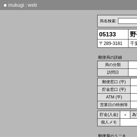
●
inukugi : web
局名検索:
05133
野
〒289-3181
千
郵便局の詳細
局の分類
訪問日
郵便窓口 (平)
貯金窓口 (平)
ATM (平)
営業日の特例等
貯金(入金)
為
○
個人メモ
郵便局のうごき