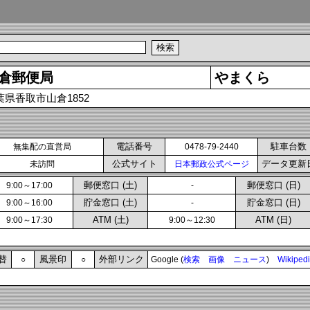
倉郵便局
やまくら
葉県香取市山倉1852
電話番号
駐車台数
無集配の直営局
0478-79-2440
公式サイト
データ更新
未訪問
日本郵政公式ページ
郵便窓口 (土)
郵便窓口 (日)
9:00～17:00
-
貯金窓口 (土)
貯金窓口 (日)
9:00～16:00
-
ATM (土)
ATM (日)
9:00～17:30
9:00～12:30
替
風景印
外部リンク
○
○
Google (
検索
画像
ニュース
)
Wikiped