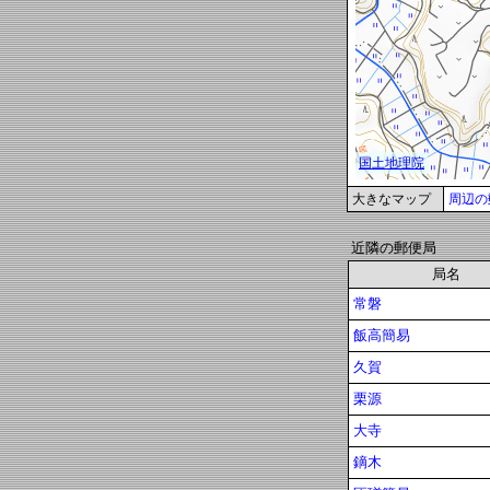
大きなマップ
周辺の
近隣の郵便局
局名
常磐
飯高簡易
久賀
栗源
大寺
鏑木