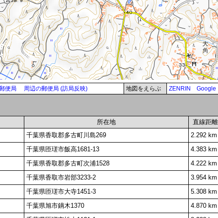
郵便局
周辺の郵便局 (訪局反映)
地図をえらぶ
ZENRIN
Google
所在地
直線距離
千葉県香取郡多古町川島269
2.292 km
千葉県匝瑳市飯高1681-13
4.383 km
千葉県香取郡多古町次浦1528
4.222 km
千葉県香取市岩部3233-2
3.954 km
千葉県匝瑳市大寺1451-3
5.308 km
千葉県旭市鏑木1370
4.870 km