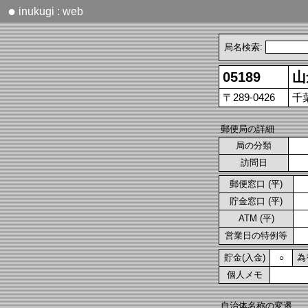
●
inukugi : web
局名検索:
05189
山
〒289-0426
千
郵便局の詳細
局の分類
訪問日
郵便窓口 (平)
貯金窓口 (平)
ATM (平)
営業日の特例等
貯金(入金)
為
○
個人メモ
自治体名称の変遷