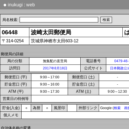
●
inukugi : web
局名検索:
06448
波崎太田郵便局
〒314-0254
茨城県神栖市太田603-12
郵便局の詳細
局の分類
電話番号
無集配の直営局
0479-46
訪問日
公式サイト
2017年8月18日
日本郵政公
郵便窓口 (平)
郵便窓口 (土)
9:00～17:00
-
貯金窓口 (平)
貯金窓口 (土)
9:00～16:00
-
ATM (平)
ATM (土)
9:00～17:30
9:00～12:30
営業日の特例等
貯金(入金)
為替
風景印
外部リンク
○
○
Google (
検索
画
個人メモ
自治体名称の変遷