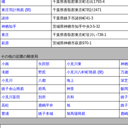
橘
千葉県香取郡東庄町石出1793-4
東庄羽計簡易 (閉)
千葉県香取郡東庄町羽計2471
諸持
千葉県銚子市諸持町41-3
神栖知手
茨城県神栖市知手中央3-5-32
東庄
千葉県香取郡東庄町笹川い738-1
萩原
茨城県神栖市萩原970-1
その他の近隣の郵便局
小南
矢田部
小見川東
神栖
滝郷
野尻
小見川八軒町簡易 (閉)
万歳
小見川
八都
海上
深芝
銚子余山簡易
府馬
神里
飯岡
小見川富田
別所
共和
銚子
高松
鹿嶋平井
旭
銚子
豊浦
銚子本城
旭馬場簡易
鹿嶋