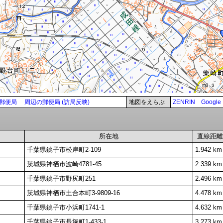
郵便局
周辺の郵便局 (訪局反映)
地図をえらぶ
ZENRIN
Google
所在地
直線距離
千葉県銚子市松岸町2-109
1.942 km
茨城県神栖市波崎4781-45
2.339 km
千葉県銚子市野尻町251
2.496 km
茨城県神栖市土合本町3-9809-16
4.478 km
千葉県銚子市小浜町1741-1
4.632 km
千葉県銚子市長塚町1-433-1
3.273 km