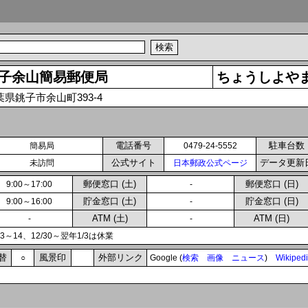
子余山簡易郵便局
ちょうしよや
葉県銚子市余山町393-4
電話番号
駐車台数
簡易局
0479-24-5552
公式サイト
データ更新
未訪問
日本郵政公式ページ
郵便窓口 (土)
郵便窓口 (日)
9:00～17:00
-
貯金窓口 (土)
貯金窓口 (日)
9:00～16:00
-
ATM (土)
ATM (日)
-
-
13～14、12/30～翌年1/3は休業
替
風景印
外部リンク
○
Google (
検索
画像
ニュース
)
Wikiped