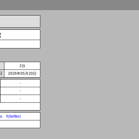
ま
2台
日
2026年05月20日
-
-
-
ia
X(twitter)