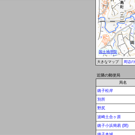
大きなマップ
周辺の
近隣の郵便局
局名
銚子松岸
別所
野尻
波崎土合ヶ原
銚子小浜簡易 (閉)
銚子本城