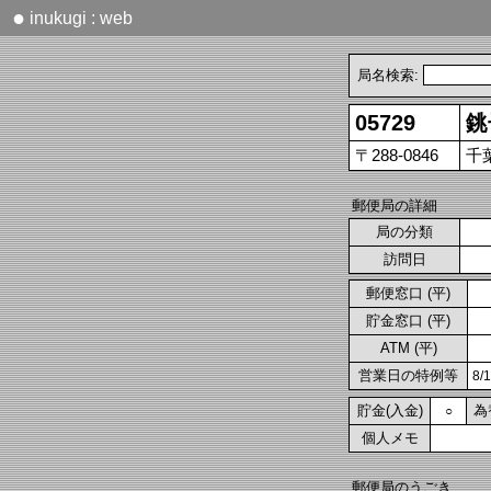
●
inukugi : web
局名検索:
05729
銚
〒288-0846
千
郵便局の詳細
局の分類
訪問日
郵便窓口 (平)
貯金窓口 (平)
ATM (平)
営業日の特例等
8/
貯金(入金)
為
○
個人メモ
郵便局のうごき