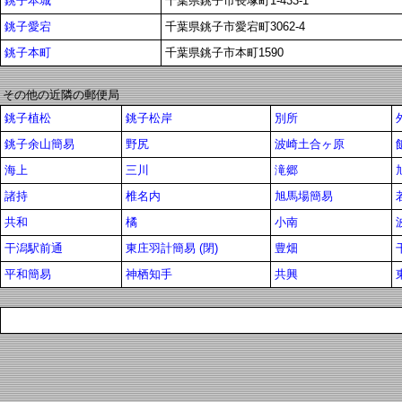
銚子本城
千葉県銚子市長塚町1-433-1
銚子愛宕
千葉県銚子市愛宕町3062-4
銚子本町
千葉県銚子市本町1590
その他の近隣の郵便局
銚子植松
銚子松岸
別所
銚子余山簡易
野尻
波崎土合ヶ原
海上
三川
滝郷
諸持
椎名内
旭馬場簡易
共和
橘
小南
干潟駅前通
東庄羽計簡易 (閉)
豊畑
平和簡易
神栖知手
共興