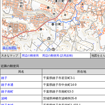
大きなマップ
周辺の郵便局
周辺の郵便局 (訪局反映)
地図をえ
近隣の郵便局
局名
所在地
銚子
千葉県銚子市若宮町3-1
銚子本通
千葉県銚子市中央町14-9
銚子南町
千葉県銚子市南町63-3
波崎
茨城県神栖市波崎8635-8