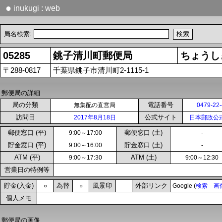
●
inukugi : web
局名検索:
05285
銚子清川町郵便局
ちょうし
〒288-0817
千葉県銚子市清川町2-1115-1
郵便局の詳細
局の分類
電話番号
無集配の直営局
0479-22
訪問日
公式サイト
2017年8月18日
日本郵政公
郵便窓口 (平)
郵便窓口 (土)
9:00～17:00
-
貯金窓口 (平)
貯金窓口 (土)
9:00～16:00
-
ATM (平)
ATM (土)
9:00～17:30
9:00～12:30
営業日の特例等
貯金(入金)
為替
風景印
外部リンク
○
○
Google (
検索
画
個人メモ
郵便局の画像