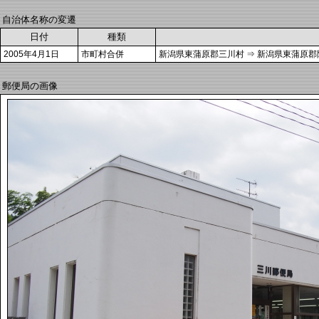
自治体名称の変遷
日付
種類
2005年4月1日
市町村合併
新潟県東蒲原郡三川村 ⇒ 新潟県東蒲原郡
郵便局の画像