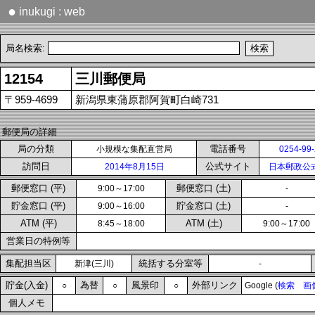
●
inukugi : web
局名検索:
12154
三川郵便局
〒959-4699
新潟県東蒲原郡阿賀町白崎731
郵便局の詳細
局の分類
電話番号
小規模な集配直営局
0254-99
訪問日
公式サイト
2014年8月15日
日本郵政公
郵便窓口 (平)
郵便窓口 (土)
9:00～17:00
-
貯金窓口 (平)
貯金窓口 (土)
9:00～16:00
-
ATM (平)
ATM (土)
8:45～18:00
9:00～17:00
営業日の特例等
集配担当区
統括する分室等
新津(三川)
-
貯金(入金)
為替
風景印
外部リンク
○
○
○
Google (
検索
画
個人メモ