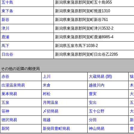
五十島
新潟県東蒲原郡阿賀町五十島955
東下条
新潟県東蒲原郡阿賀町熊渡1310
新谷
新潟県東蒲原郡阿賀町新谷761
津川
新潟県東蒲原郡阿賀町津川3532-2
鹿瀬
新潟県東蒲原郡阿賀町鹿瀬8985-4
馬下
新潟県五泉市馬下1038-2
日出谷
新潟県東蒲原郡阿賀町日出谷乙2285
その他の近隣の郵便局
赤谷
上川
大蔵簡易 (閉)
猿
出湯温泉簡易
米倉
越後川内
木
巣本簡易
村松
豊実
大
五泉
月岡温泉
安出
五
笹神
〆切簡易
五十公野
大
徳沢簡易
堀越
分田
新
新関
新発田豊町簡易
神山簡易
豊