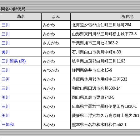
同名の郵便局
局名
よみ
所在地
三川
みかわ
北海道夕張郡由仁町三川旭町284
三川
みかわ
山形県東田川郡三川町横山城下73-3
三川
さんがわ
千葉県旭市三川セ-1363-2
美川
みかわ
石川県白山市美川中町ル33
三川簡易 (廃)
みかわ
岐阜県加茂郡白川町三川1193
三川
みつかわ
静岡県袋井市友永15-9
三河
みかわ
兵庫県佐用郡佐用町中三河533
三川
みかわ
和歌山県田辺市合川680-14
美川
みかわ
岡山県真庭市栗原740-5
三川
みかわ
広島県世羅郡世羅町伊尾田谷1910-1
美川
みかわ
愛媛県上浮穴郡久万高原町上黒岩291
三加和
みかわ
熊本県玉名郡和水町和仁562-1