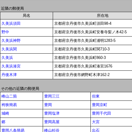
近隣の郵便局
局名
所在地
久美浜須田
京都府京丹後市久美浜町須田98-4
野中
京都府京丹後市久美浜町安養寺梨ノ木42-5
久美浜神野
京都府京丹後市久美浜町浦明1283-5
久美浜関
京都府京丹後市久美浜町関710-3
久美浜
京都府京丹後市久美浜町860-3
久美浜湊宮
京都府京丹後市久美浜町湊宮1676
丹後木津
京都府京丹後市網野町木津162-2
その他の近隣の郵便局
峰山二箇
豊岡三江
但東
袴狭簡易
豊岡
豊岡京町
城崎
豊岡塩津
豊岡千代田
郷
豊岡高屋
大宮
豊岡八条簡易
峰山杉谷
出石