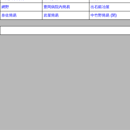
網野
豊岡病院内簡易
出石鍛冶屋
奈佐簡易
岩屋簡易
中竹野簡易 (閉)