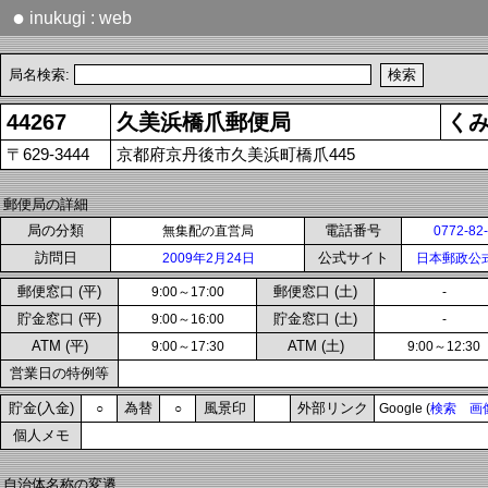
●
inukugi : web
局名検索:
44267
久美浜橋爪郵便局
く
〒629-3444
京都府京丹後市久美浜町橋爪445
郵便局の詳細
局の分類
電話番号
無集配の直営局
0772-82
訪問日
公式サイト
2009年2月24日
日本郵政公
郵便窓口 (平)
郵便窓口 (土)
9:00～17:00
-
貯金窓口 (平)
貯金窓口 (土)
9:00～16:00
-
ATM (平)
ATM (土)
9:00～17:30
9:00～12:30
営業日の特例等
貯金(入金)
為替
風景印
外部リンク
○
○
Google (
検索
画
個人メモ
自治体名称の変遷