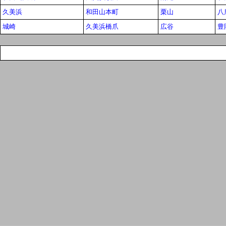
久美浜
和田山本町
栗山
八
城崎
久美浜橋爪
広谷
豊