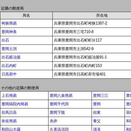
近隣の郵便局
局名
所在地
袴狭簡易
兵庫県豊岡市出石町袴狭1387-2
豊岡神美
兵庫県豊岡市三宅710-8
出石
兵庫県豊岡市出石町町分117
豊岡土渕
兵庫県豊岡市土渕542-9
出石鍛冶屋
兵庫県豊岡市出石町鍜冶屋91-1
出石内町
兵庫県豊岡市出石町内町153
日高府中
兵庫県豊岡市日高町府市場401
その他の近隣の郵便局
上石簡易
豊岡八条簡易
豊岡三江
豊
豊岡病院内簡易
豊岡千代田
豊岡
豊
但馬日高
豊岡下陰
但東
宿
奈佐簡易
糸井
養父
和
和田山大蔵
久美浜須田
清滝
和