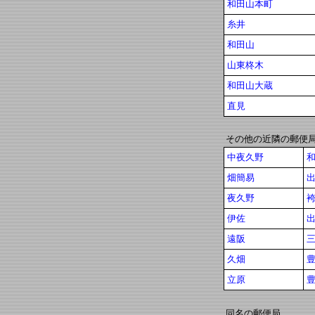
和田山本町
糸井
和田山
山東柊木
和田山大蔵
直見
その他の近隣の郵便
中夜久野
畑簡易
夜久野
伊佐
遠阪
久畑
立原
同名の郵便局