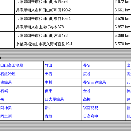
兵庫県朝来市和田山町玉置576
2.672 km
兵庫県朝来市和田山町和田190-2
3.661 km
兵庫県朝来市和田山町東谷105-1
3.526 km
兵庫県朝来市山東町柊木378
5.857 km
兵庫県朝来市和田山町宮田473
5.088 km
京都府福知山市夜久野町直見19-1
5.570 km
局
和田山高田簡易
竹田
養父
出
出石鍛冶屋
出石
広谷
養
袴狭簡易
中川
養父三谷簡易
八
出石嶋
但東
金谷
神
三岳
口大屋簡易
高柳
建
豊岡神美
新井
宿南簡易
新
豊岡土渕
青垣
日高府中
但