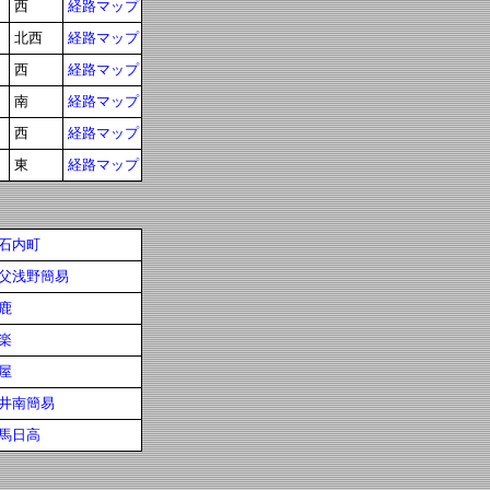
西
経路マップ
北西
経路マップ
西
経路マップ
南
経路マップ
西
経路マップ
東
経路マップ
石内町
父浅野簡易
鹿
楽
屋
井南簡易
馬日高