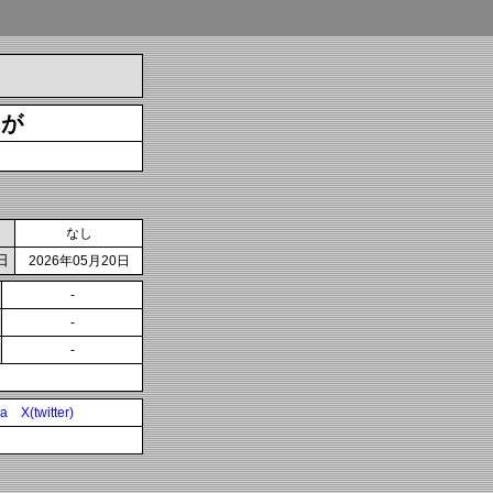
とが
なし
日
2026年05月20日
-
-
-
ia
X(twitter)