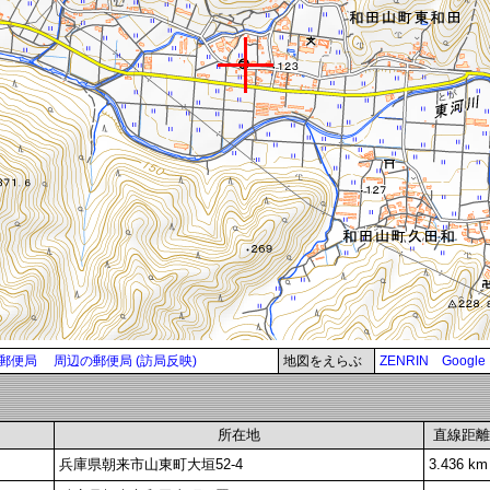
郵便局
周辺の郵便局 (訪局反映)
地図をえらぶ
ZENRIN
Google
所在地
直線距離
兵庫県朝来市山東町大垣52-4
3.436 km