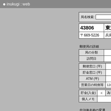
●
inukugi : web
局名検索:
43806
東
〒669-5226
兵
郵便局の詳細
局の分類
訪問日
郵便窓口 (平)
貯金窓口 (平)
ATM (平)
営業日の特例等
1
貯金(入金)
為
○
個人メモ
自治体名称の変遷