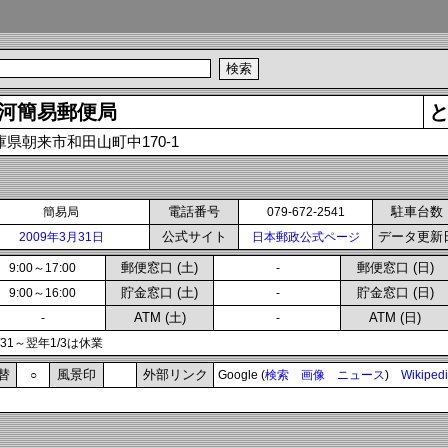
河簡易郵便局
庫県朝来市和田山町中170-1
電話番号
駐車台数
簡易局
079-672-2541
公式サイト
データ更新
2009年3月31日
日本郵政公式ページ
郵便窓口 (土)
郵便窓口 (日)
9:00～17:00
-
貯金窓口 (土)
貯金窓口 (日)
9:00～16:00
-
ATM (土)
ATM (日)
-
-
2/31～翌年1/3は休業
替
風景印
外部リンク
○
Google (
検索
画像
ニュース
)
Wikiped