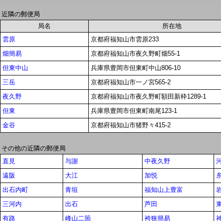
近隣の郵便局
局名
所在地
雲原
京都府福知山市雲原233
畑簡易
京都府福知山市夜久野町畑55-1
但東中山
兵庫県豊岡市但東町中山806-10
三岳
京都府福知山市一ノ宮565-2
夜久野
京都府福知山市夜久野町額田新枠1289-1
但東
兵庫県豊岡市但東町南尾123-1
金谷
京都府福知山市猪野々415-2
その他の近隣の郵便局
直見
与謝
中夜久野
遠阪
大江
加悦
出石内町
青垣
福知山上豊富
三河内
出石
芦田
有路
峰山二箇
袴狭簡易