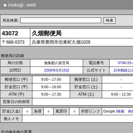
●
inukugi : web
局名検索:
43072
久畑郵便局
〒668-0373
兵庫県豊岡市但東町久畑1028
郵便局の詳細
局の分類
電話番号
無集配の直営局
0796-55
訪問日
公式サイト
2009年5月15日
日本郵政公
郵便窓口 (平)
郵便窓口 (土)
9:00～17:00
-
貯金窓口 (平)
貯金窓口 (土)
9:00～16:00
-
ATM (平)
ATM (土)
9:00～17:30
9:00～12:30
営業日の特例等
貯金(入金)
為替
風景印
外部リンク
○
○
○
Google (
検索
画
個人メモ
自治体名称の変遷