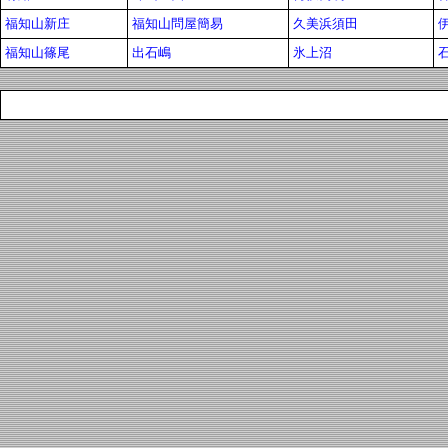
福知山新庄
福知山問屋簡易
久美浜須田
福知山篠尾
出石嶋
氷上沼