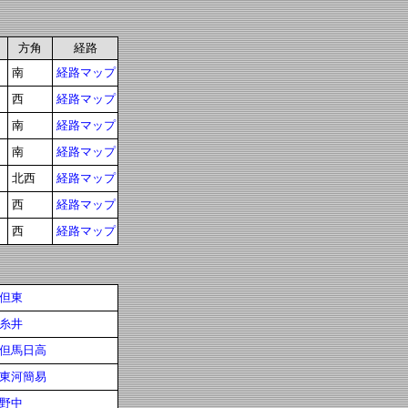
方角
経路
南
経路マップ
西
経路マップ
南
経路マップ
南
経路マップ
北西
経路マップ
西
経路マップ
西
経路マップ
但東
糸井
但馬日高
東河簡易
野中