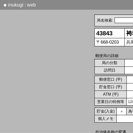
●
inukugi : web
局名検索:
43843
袴
〒668-0203
兵
郵便局の詳細
局の分類
訪問日
郵便窓口 (平)
貯金窓口 (平)
ATM (平)
営業日の特例等
1
貯金(入金)
為
○
個人メモ
自治体名称の変遷