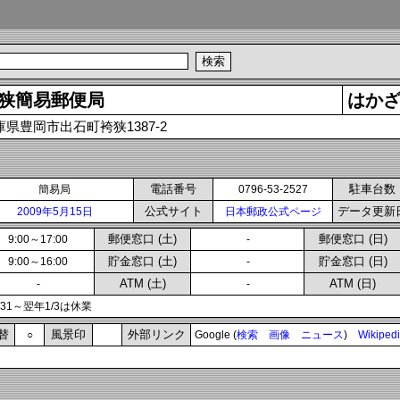
狭簡易郵便局
はか
庫県豊岡市出石町袴狭1387-2
電話番号
駐車台数
簡易局
0796-53-2527
公式サイト
データ更新
2009年5月15日
日本郵政公式ページ
郵便窓口 (土)
郵便窓口 (日)
9:00～17:00
-
貯金窓口 (土)
貯金窓口 (日)
9:00～16:00
-
ATM (土)
ATM (日)
-
-
2/31～翌年1/3は休業
替
風景印
外部リンク
○
Google (
検索
画像
ニュース
)
Wikiped