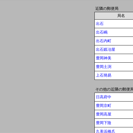
近隣の郵便局
局名
出石
出石嶋
出石内町
出石鍛冶屋
豊岡神美
豊岡土渕
上石簡易
その他の近隣の郵便
日高府中
豊岡京町
豊岡高屋
豊岡下陰
久美浜橋爪