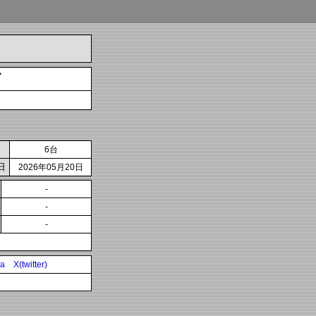
ざ
6台
日
2026年05月20日
-
-
-
ia
X(twitter)