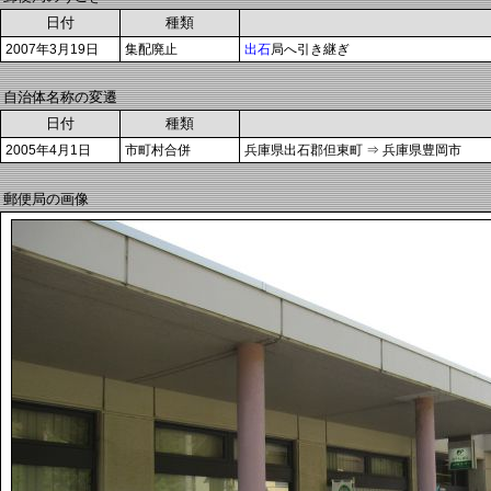
日付
種類
2007年3月19日
集配廃止
出石
局へ引き継ぎ
自治体名称の変遷
日付
種類
2005年4月1日
市町村合併
兵庫県出石郡但東町 ⇒ 兵庫県豊岡市
郵便局の画像