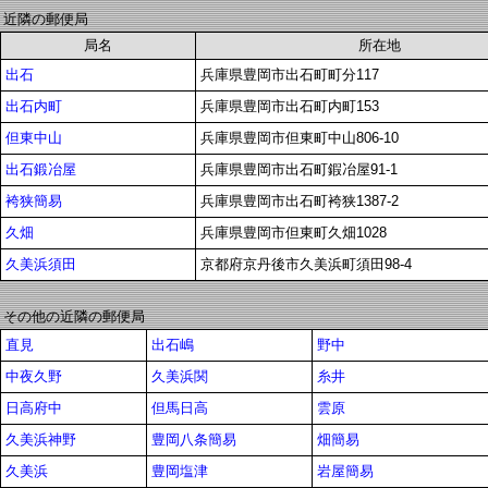
近隣の郵便局
局名
所在地
出石
兵庫県豊岡市出石町町分117
出石内町
兵庫県豊岡市出石町内町153
但東中山
兵庫県豊岡市但東町中山806-10
出石鍛冶屋
兵庫県豊岡市出石町鍜冶屋91-1
袴狭簡易
兵庫県豊岡市出石町袴狭1387-2
久畑
兵庫県豊岡市但東町久畑1028
久美浜須田
京都府京丹後市久美浜町須田98-4
その他の近隣の郵便局
直見
出石嶋
野中
中夜久野
久美浜関
糸井
日高府中
但馬日高
雲原
久美浜神野
豊岡八条簡易
畑簡易
久美浜
豊岡塩津
岩屋簡易