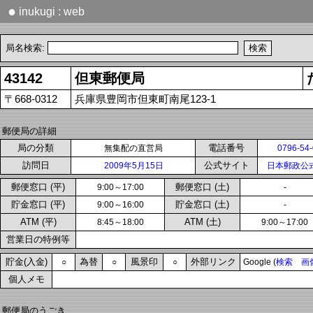
●
inukugi : web
局名検索:
43142
但東郵便局
〒668-0312
兵庫県豊岡市但東町南尾123-1
郵便局の詳細
局の分類
電話番号
無集配の直営局
0796-54
訪問日
公式サイト
2009年5月15日
日本郵政公
郵便窓口 (平)
郵便窓口 (土)
9:00～17:00
-
貯金窓口 (平)
貯金窓口 (土)
9:00～16:00
-
ATM (平)
ATM (土)
8:45～18:00
9:00～17:00
営業日の特例等
貯金(入金)
為替
風景印
外部リンク
○
○
○
Google (
検索
画
個人メモ
郵便局のうごき