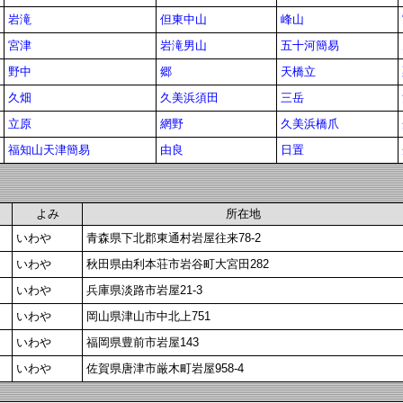
岩滝
但東中山
峰山
宮津
岩滝男山
五十河簡易
野中
郷
天橋立
久畑
久美浜須田
三岳
立原
網野
久美浜橋爪
福知山天津簡易
由良
日置
よみ
所在地
いわや
青森県下北郡東通村岩屋往来78-2
いわや
秋田県由利本荘市岩谷町大宮田282
いわや
兵庫県淡路市岩屋21-3
いわや
岡山県津山市中北上751
いわや
福岡県豊前市岩屋143
いわや
佐賀県唐津市厳木町岩屋958-4