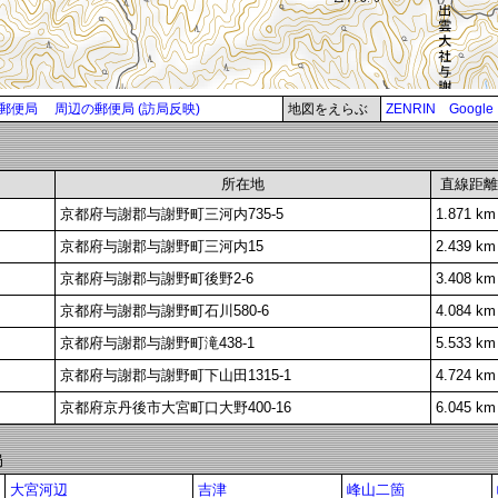
郵便局
周辺の郵便局 (訪局反映)
地図をえらぶ
ZENRIN
Google
所在地
直線距離
京都府与謝郡与謝野町三河内735-5
1.871 km
京都府与謝郡与謝野町三河内15
2.439 km
京都府与謝郡与謝野町後野2-6
3.408 km
京都府与謝郡与謝野町石川580-6
4.084 km
京都府与謝郡与謝野町滝438-1
5.533 km
京都府与謝郡与謝野町下山田1315-1
4.724 km
京都府京丹後市大宮町口大野400-16
6.045 km
局
大宮河辺
吉津
峰山二箇