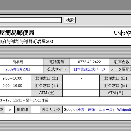
屋簡易郵便局
いわ
都府与謝郡与謝野町岩屋300
電話番号
駐車台数
簡易局
0772-42-2422
公式サイト
データ更新
2009年2月23日
日本郵政公式ページ
郵便窓口 (土)
郵便窓口 (日)
9:00～16:00
-
貯金窓口 (土)
貯金窓口 (日)
9:00～16:00
-
ATM (土)
ATM (日)
-
-
13～17、12/31～翌年1/5は休業
替
風景印
外部リンク
○
Google (
検索
画像
ニュース
)
Wikiped