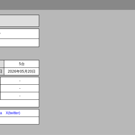
や
5台
日
2026年05月20日
-
-
-
ia
X(twitter)