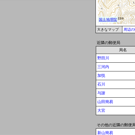
大きなマップ
周辺の
近隣の郵便局
局名
野田川
三河内
加悦
石川
与謝
山田簡易
大宮
その他の近隣の郵便
新山簡易