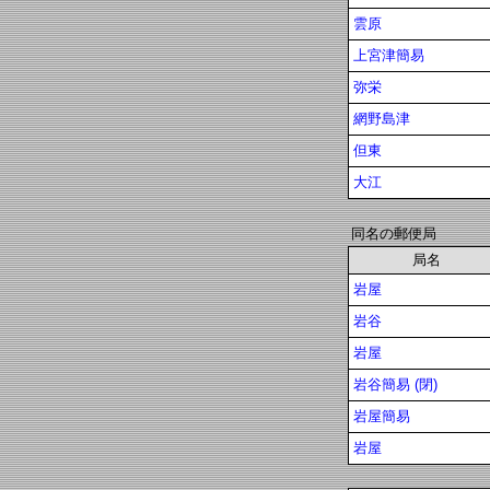
雲原
上宮津簡易
弥栄
網野島津
但東
大江
同名の郵便局
局名
岩屋
岩谷
岩屋
岩谷簡易 (閉)
岩屋簡易
岩屋