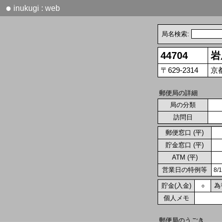
●
inukugi : web
局名検索:
44704
岩
〒629-2314
京
郵便局の詳細
局の分類
訪問日
郵便窓口 (平)
貯金窓口 (平)
ATM (平)
営業日の特例等
8/
貯金(入金)
為
○
個人メモ
郵便局のうごき