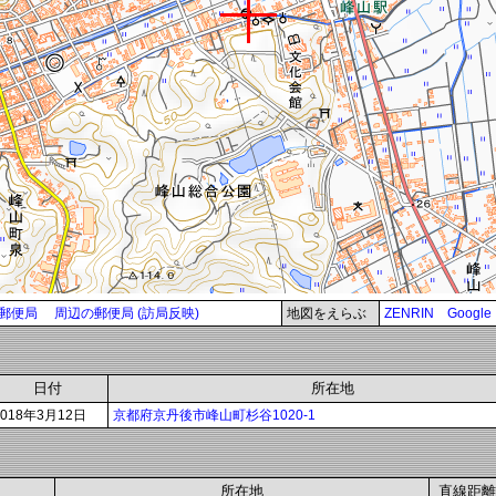
郵便局
周辺の郵便局 (訪局反映)
地図をえらぶ
ZENRIN
Google
日付
所在地
2018年3月12日
京都府京丹後市峰山町杉谷1020-1
所在地
直線距離