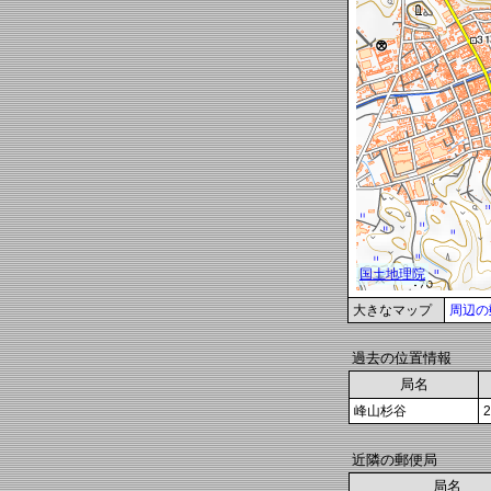
大きなマップ
周辺の
過去の位置情報
局名
峰山杉谷
近隣の郵便局
局名