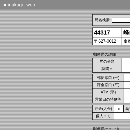
●
inukugi : web
局名検索:
44317
峰
〒627-0012
京
郵便局の詳細
局の分類
訪問日
郵便窓口 (平)
貯金窓口 (平)
ATM (平)
営業日の特例等
貯金(入金)
為
○
個人メモ
郵便局のうごき