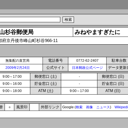
山杉谷郵便局
みねやますぎたに
都府京丹後市峰山町杉谷966-11
電話番号
駐車台数
無集配の直営局
0772-62-2407
公式サイト
データ更新
2009年2月24日
日本郵政公式ページ
郵便窓口 (土)
郵便窓口 (日)
9:00～17:00
-
貯金窓口 (土)
貯金窓口 (日)
9:00～16:00
-
ATM (土)
ATM (日)
9:00～18:00
9:00～17:00
替
風景印
外部リンク
○
Google (
検索
画像
ニュース
)
Wikiped