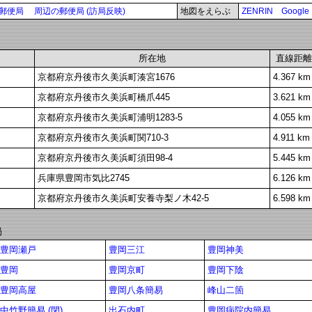
郵便局
周辺の郵便局 (訪局反映)
地図をえらぶ
ZENRIN
Google
所在地
直線距離
京都府京丹後市久美浜町湊宮1676
4.367 km
京都府京丹後市久美浜町橋爪445
3.621 km
京都府京丹後市久美浜町浦明1283-5
4.055 km
京都府京丹後市久美浜町関710-3
4.911 km
京都府京丹後市久美浜町須田98-4
5.445 km
兵庫県豊岡市気比2745
6.126 km
京都府京丹後市久美浜町安養寺梨ノ木42-5
6.598 km
局
豊岡瀬戸
豊岡三江
豊岡神美
豊岡
豊岡京町
豊岡下陰
豊岡高屋
豊岡八条簡易
峰山二箇
中竹野簡易 (閉)
出石内町
豊岡病院内簡易