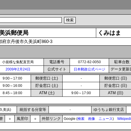
美浜郵便局
くみはま
都府京丹後市久美浜町860-3
電話番号
駐車台数
小規模な集配直営局
0772-82-0050
公式サイト
データ更新
2009年2月24日
日本郵政公式ページ
郵便窓口 (土)
郵便窓口 (日)
9:00～17:00
-
貯金窓口 (土)
貯金窓口 (日)
9:00～16:00
-
ATM (土)
ATM (日)
8:45～18:00
9:00～17:00
統括する分室等
ゆうちょ銀行支店
久美浜)
-
替
風景印
外部リンク
○
○
Google (
検索
画像
ニュース
)
Wikiped