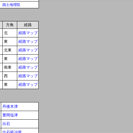
国土地理院
方角
経路
北
経路マップ
東
経路マップ
北東
経路マップ
東
経路マップ
南東
経路マップ
西
経路マップ
東
経路マップ
丹後木津
豊岡塩津
出石
出石鍛冶屋