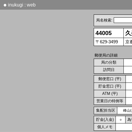
●
inukugi : web
局名検索:
44005
久
〒629-3499
京
郵便局の詳細
局の分類
訪問日
郵便窓口 (平)
貯金窓口 (平)
ATM (平)
営業日の特例等
集配担当区
峰山(
貯金(入金)
為
○
個人メモ