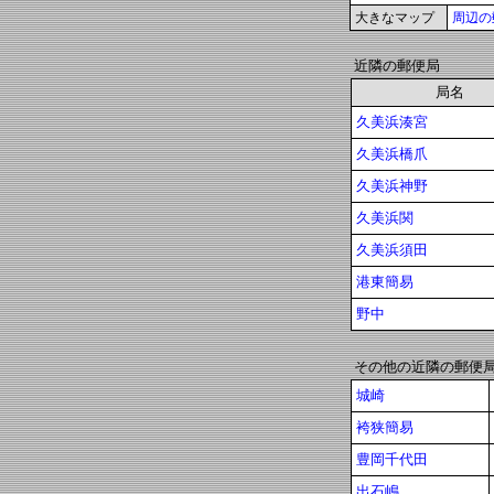
大きなマップ
周辺の
近隣の郵便局
局名
久美浜湊宮
久美浜橋爪
久美浜神野
久美浜関
久美浜須田
港東簡易
野中
その他の近隣の郵便
城崎
袴狭簡易
豊岡千代田
出石嶋