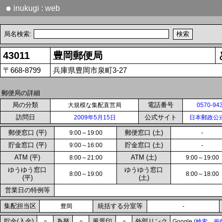
●
inukugi : web
局名検索:
43011
豊岡郵便局
〒668-8799
兵庫県豊岡市泉町3-27
郵便局の詳細
局の分類
電話番号
大規模な集配直営局
0570-94
訪問日
公式サイト
2009年5月15日
日本郵政公
郵便窓口 (平)
郵便窓口 (土)
9:00～19:00
-
貯金窓口 (平)
貯金窓口 (土)
9:00～16:00
-
ATM (平)
ATM (土)
8:00～21:00
9:00～19:00
ゆうゆう窓口
ゆうゆう窓口
8:00～19:00
8:00～18:00
(平)
(土)
営業日の特例等
集配担当区
統括する分室等
豊岡
-
貯金(入金)
為替
風景印
外部リンク
○
○
○
Google (
検索
画