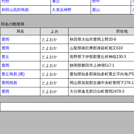
竹野
養父
野中
和田山高田簡易
久美浜神野
栗山
同名の郵便局
局名
よみ
所在地
豊岡
とよおか
秋田県大仙市豊岡上野20-8
豊岡
とよおか
山梨県南巨摩郡身延町相又610
豊丘
とよおか
長野県下伊那郡豊丘村神稲130-3
豊岡
とよおか
静岡県磐田市上神増517-1
豊丘簡易 (廃)
とよおか
愛知県知多郡南知多町豊丘字向海戸5
豊岡簡易
とよおか
岡山県加賀郡吉備中央町豊岡下276-1
豊岡
とよおか
大分県速見郡日出町豊岡2479-3