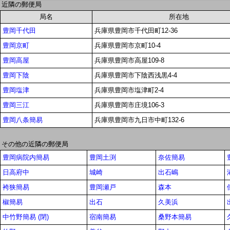
近隣の郵便局
局名
所在地
豊岡千代田
兵庫県豊岡市千代田町12-36
豊岡京町
兵庫県豊岡市京町10-4
豊岡高屋
兵庫県豊岡市高屋109-8
豊岡下陰
兵庫県豊岡市下陰西浅黒4-4
豊岡塩津
兵庫県豊岡市塩津町2-4
豊岡三江
兵庫県豊岡市庄境106-3
豊岡八条簡易
兵庫県豊岡市九日市中町132-6
その他の近隣の郵便局
豊岡病院内簡易
豊岡土渕
奈佐簡易
日高府中
城崎
出石嶋
袴狭簡易
豊岡瀬戸
森本
椒簡易
出石
久美浜
中竹野簡易 (閉)
宿南簡易
桑野本簡易