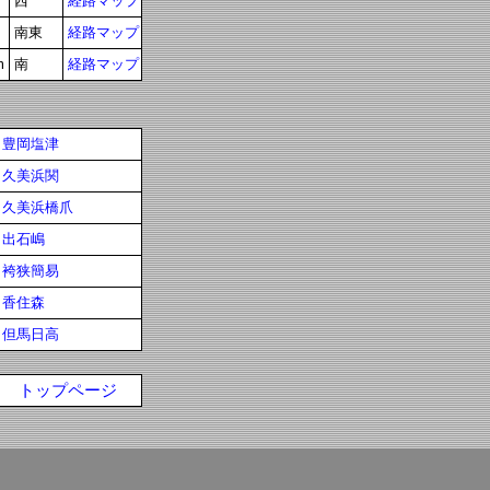
西
経路マップ
南東
経路マップ
m
南
経路マップ
豊岡塩津
久美浜関
久美浜橋爪
出石嶋
袴狭簡易
香住森
但馬日高
トップページ