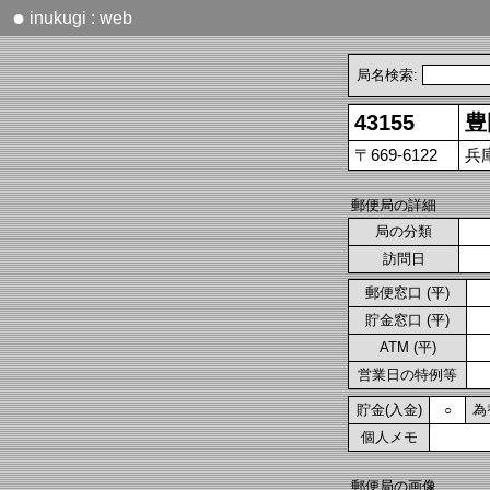
●
inukugi : web
局名検索:
43155
豊
〒669-6122
兵
郵便局の詳細
局の分類
訪問日
郵便窓口 (平)
貯金窓口 (平)
ATM (平)
営業日の特例等
貯金(入金)
為
○
個人メモ
郵便局の画像