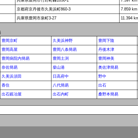
兵庫県豊岡市竹野町轟1050-1
7.597 km
京都府京丹後市久美浜町860-3
7.859 km
兵庫県豊岡市泉町3-27
11.394 k
局
豊岡京町
久美浜神野
豊岡下陰
豊岡高屋
豊岡八条簡易
丹後木津
豊岡病院内簡易
豊岡土渕
豊岡神美
奈佐簡易
柴山港
奥佐津簡易
久美浜須田
日高府中
野中
香住
八代簡易
出石
出石鍛冶屋
出石内町
桑野本簡易