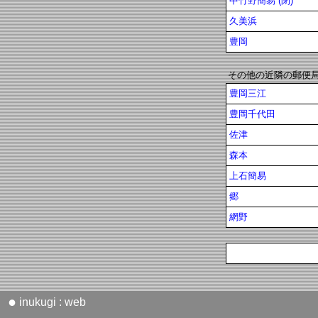
中竹野簡易 (閉)
久美浜
豊岡
その他の近隣の郵便
豊岡三江
豊岡千代田
佐津
森本
上石簡易
郷
網野
●
inukugi : web