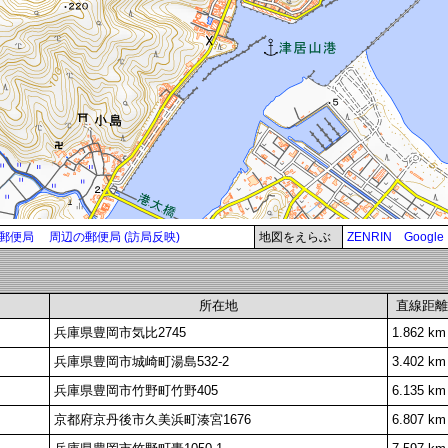
郵便局
周辺の郵便局 (訪局反映)
地図をえらぶ
ZENRIN
Google
所在地
直線距離
兵庫県豊岡市気比2745
1.862 km
兵庫県豊岡市城崎町湯島532-2
3.402 km
兵庫県豊岡市竹野町竹野405
6.135 km
京都府京丹後市久美浜町湊宮1676
6.807 km