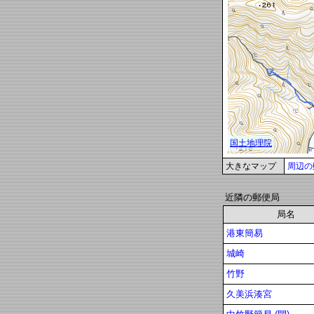
大きなマップ
周辺の
近隣の郵便局
局名
港東簡易
城崎
竹野
久美浜湊宮