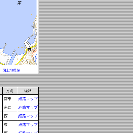
国土地理院
方角
経路
南東
経路マップ
南西
経路マップ
西
経路マップ
東
経路マップ