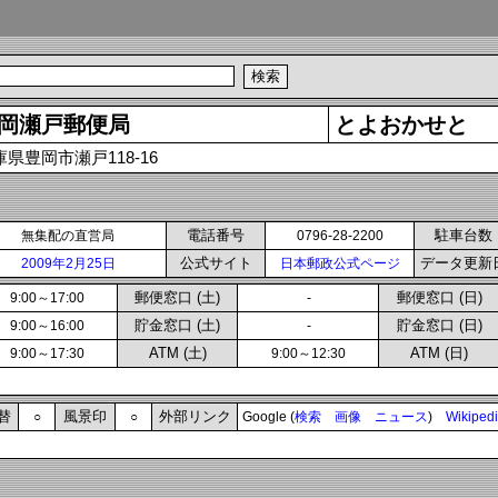
岡瀬戸郵便局
とよおかせと
庫県豊岡市瀬戸118-16
電話番号
駐車台数
無集配の直営局
0796-28-2200
公式サイト
データ更新
2009年2月25日
日本郵政公式ページ
郵便窓口 (土)
郵便窓口 (日)
9:00～17:00
-
貯金窓口 (土)
貯金窓口 (日)
9:00～16:00
-
ATM (土)
ATM (日)
9:00～17:30
9:00～12:30
替
風景印
外部リンク
○
○
Google (
検索
画像
ニュース
)
Wikiped